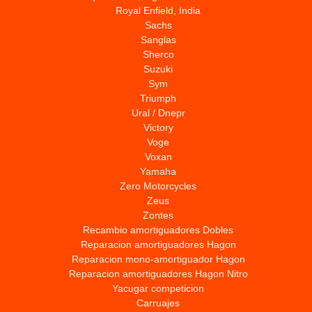
Royal Enfield, India
Sachs
Sanglas
Sherco
Suzuki
Sym
Triumph
Ural / Dnepr
Victory
Voge
Voxan
Yamaha
Zero Motorcycles
Zeus
Zontes
Recambio amortiguadores Dobles
Reparacion amortiguadores Hagon
Reparacion mono-amortiguador Hagon
Reparacion amortiguadores Hagon Nitro
Yacugar competicion
Carruajes