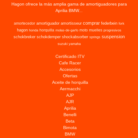
Hagon ofrece la más amplia gama de amortiguadores para
Aprilia BMW...
comprar
amortiguador
amortisseur
federbein
amortecedor
fork
hagon
horquilla
moto
muelles
honda
molas-de-garfo
progresivos
suspension
schokbreker
schokdemper
shockabsorber
springs
suzuki
yamaha
Certificado ITV
Cafe Racer
Accesorios
Ofertas
Aceite de horquilla
Aermacchi
AJP
AJR
Aprilia
Benelli
Beta
Bimota
BMW