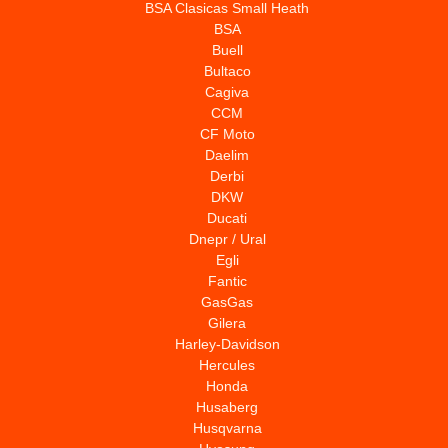
BSA Clasicas Small Heath
BSA
Buell
Bultaco
Cagiva
CCM
CF Moto
Daelim
Derbi
DKW
Ducati
Dnepr / Ural
Egli
Fantic
GasGas
Gilera
Harley-Davidson
Hercules
Honda
Husaberg
Husqvarna