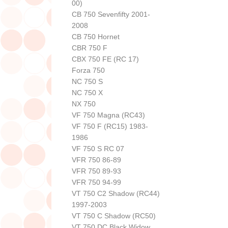
00)
CB 750 Sevenfifty 2001-
2008
CB 750 Hornet
CBR 750 F
CBX 750 FE (RC 17)
Forza 750
NC 750 S
NC 750 X
NX 750
VF 750 Magna (RC43)
VF 750 F (RC15) 1983-
1986
VF 750 S RC 07
VFR 750 86-89
VFR 750 89-93
VFR 750 94-99
VT 750 C2 Shadow (RC44)
1997-2003
VT 750 C Shadow (RC50)
VT 750 DC Black Widow