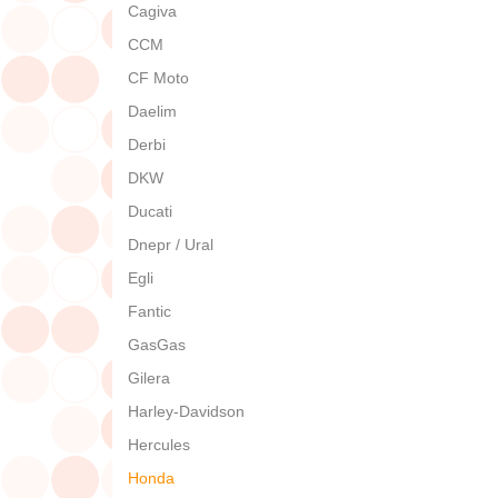
Cagiva
CCM
CF Moto
Daelim
Derbi
DKW
Ducati
Dnepr / Ural
Egli
Fantic
GasGas
Gilera
Harley-Davidson
Hercules
Honda