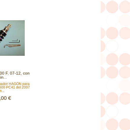
 F, 07-12, con
in...
guador HAGON para
 600 PC41 del 2007
n...
,00 €