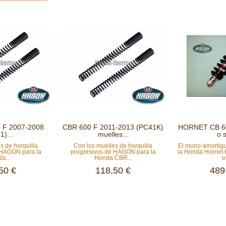
0 F 2007-2008
CBR 600 F 2011-2013 (PC41K)
HORNET CB 600
1)...
muelles...
o s
s de horquilla
Con los muelles de horquilla
El mono-amorti
 HAGON para la
progresivos de HAGON para la
la Honda Hornet
a...
Honda CBR...
e
50 €
118,50 €
489