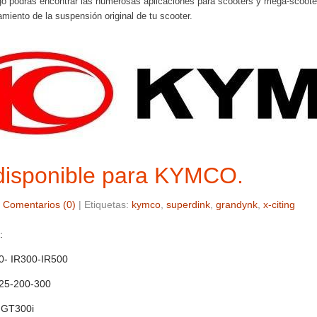
go podrás encontrar las numerosas aplicaciones para scooters y mega-scoote
amiento de la suspensión original de tu scooter.
isponible para KYMCO.
|
Comentarios (0)
|
Etiquetas:
kymco
,
superdink
,
grandynk
,
x-citing
:
00- IR300-IR500
125-200-300
 GT300i