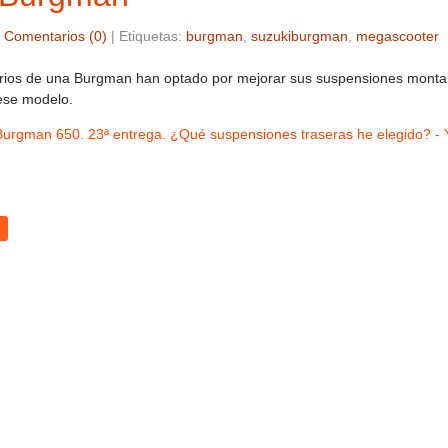
|
Comentarios (0)
|
Etiquetas:
burgman
,
suzukiburgman
,
megascooter
rios de una Burgman han optado por mejorar sus suspensiones mont
ese modelo.
Burgman 650. 23ª entrega. ¿Qué suspensiones traseras he elegido? -