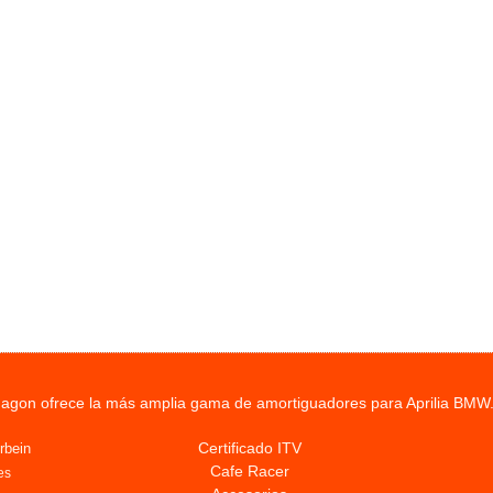
agon ofrece la más amplia gama de amortiguadores para Aprilia BMW.
Certificado ITV
rbein
Cafe Racer
es