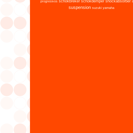
schokbreker
schokdemper
shockabsorber
progresivos
suspension
suzuki
yamaha