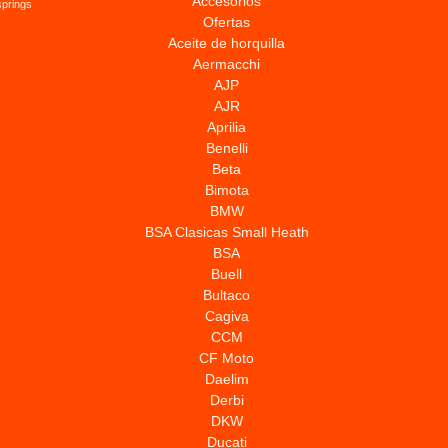
Accesorios
springs
Ofertas
Aceite de horquilla
Aermacchi
AJP
AJR
Aprilia
Benelli
Beta
Bimota
BMW
BSA Clasicas Small Heath
BSA
Buell
Bultaco
Cagiva
CCM
CF Moto
Daelim
Derbi
DKW
Ducati