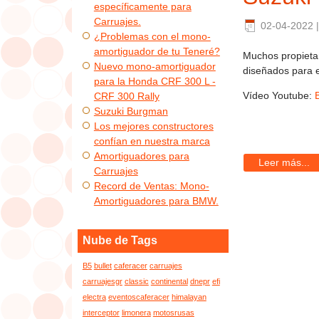
específicamente para
Carruajes.
02-04-2022
¿Problemas con el mono-
amortiguador de tu Teneré?
Muchos propieta
Nuevo mono-amortiguador
diseñados para 
para la Honda CRF 300 L -
Vídeo Youtube:
CRF 300 Rally
Suzuki Burgman
Los mejores constructores
confían en nuestra marca
Amortiguadores para
Leer más...
Carruajes
Record de Ventas: Mono-
Amortiguadores para BMW.
Nube de Tags
B5
bullet
caferacer
carruajes
carruajesgr
classic
continental
dnepr
efi
electra
eventoscaferacer
himalayan
interceptor
limonera
motosrusas