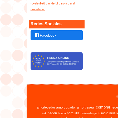
royalenfield
thunderbird
tronco
ural
uralsidecar
Redes Sociales
Facebook
H
comprar
amortiguador
amortisseur
fede
amortecedor
hagon
horquilla
moto
muell
fork
honda
molas-de-garfo