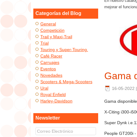
En nuestro catálo
mejorar el funcion
Categorías del Blog
General
Competición
Trail y Maxi-Trail
Trial
Touring y Super-Touring.
Café Racer
Carruajes
Eventos
Gama d
Novedades
Scooters & Mega-Scooters
Ural
16-05-2022
Royal Enfield
Harley-Davidson
Gama disponible
X-Citing i300-i5
Newsletter
Super Dynk i.e.
People GT200i -