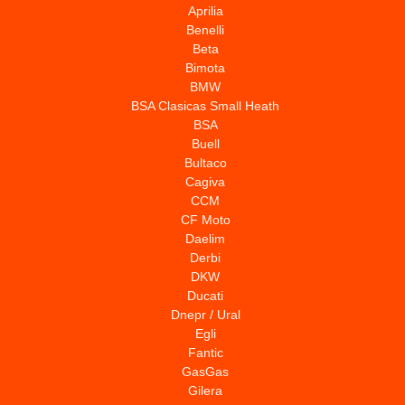
Aprilia
Benelli
Beta
Bimota
BMW
BSA Clasicas Small Heath
BSA
Buell
Bultaco
Cagiva
CCM
CF Moto
Daelim
Derbi
DKW
Ducati
Dnepr / Ural
Egli
Fantic
GasGas
Gilera