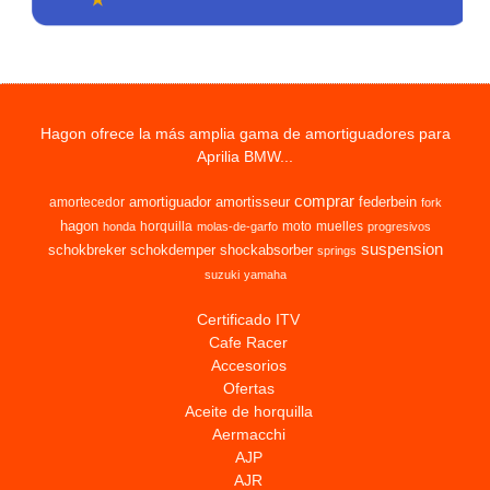
Hagon ofrece la más amplia gama de amortiguadores para
Aprilia BMW...
comprar
amortiguador
amortisseur
federbein
amortecedor
fork
hagon
horquilla
moto
muelles
honda
molas-de-garfo
progresivos
suspension
schokbreker
schokdemper
shockabsorber
springs
suzuki
yamaha
Certificado ITV
Cafe Racer
Accesorios
Ofertas
Aceite de horquilla
Aermacchi
AJP
AJR