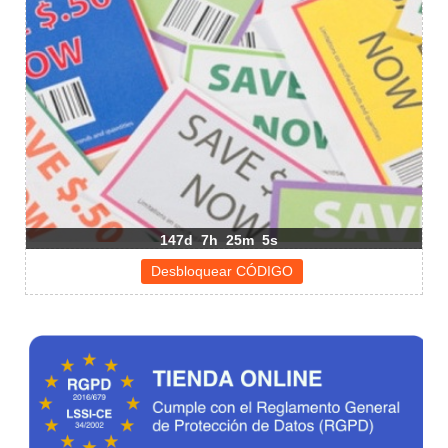
147d
7h
25m
5s