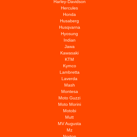
Harley-Davidson
Hercules
Honda
Husaberg
Husqvarna
Hyosung
Indian
Jawa
Kawasaki
KTM
Kymco
Lambretta
Laverda
Mash
Montesa
Moto Guzzi
Moto Morini
Motobi
Mutt
MV Augusta
Mz
Norton