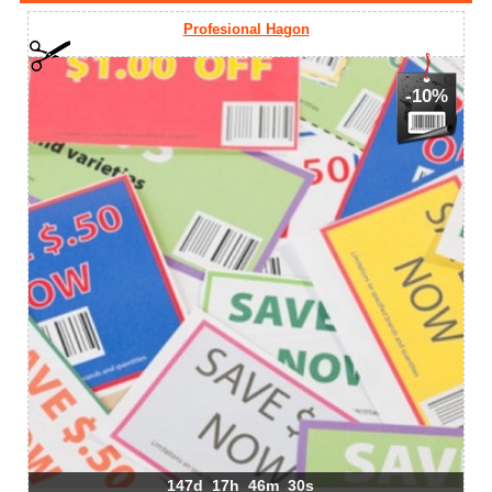
Profesional Hagon
-10%
147d
17h
46m
30s