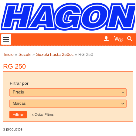
0
Inicio
»
Suzuki
»
Suzuki hasta 250cc
»
RG 250
RG 250
Filtrar por
Precio
Marcas
|
x Quitar Filtros
3 productos