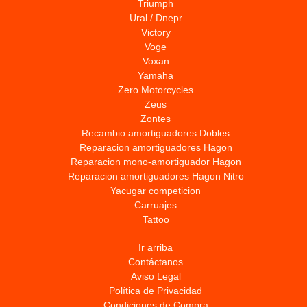
Triumph
Ural / Dnepr
Victory
Voge
Voxan
Yamaha
Zero Motorcycles
Zeus
Zontes
Recambio amortiguadores Dobles
Reparacion amortiguadores Hagon
Reparacion mono-amortiguador Hagon
Reparacion amortiguadores Hagon Nitro
Yacugar competicion
Carruajes
Tattoo
Ir arriba
Contáctanos
Aviso Legal
Política de Privacidad
Condiciones de Compra