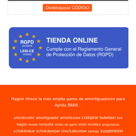
Hagon ofrece la más amplia gama de amortiguadores para
Aprilia BMW...
comprar
amortiguador
amortisseur
federbein
amortecedor
fork
hagon
horquilla
moto
muelles
honda
molas-de-garfo
progresivos
suspension
schokbreker
schokdemper
shockabsorber
springs