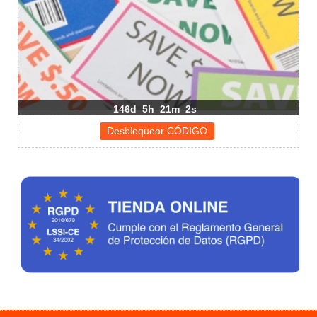
146d
5h
21m
1s