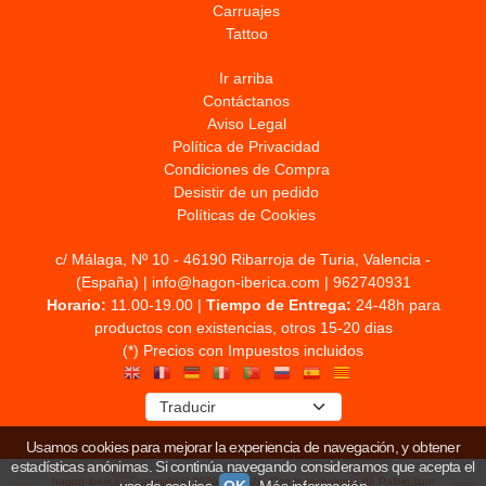
Carruajes
Tattoo
Ir arriba
Contáctanos
Aviso Legal
Política de Privacidad
Condiciones de Compra
Desistir de un pedido
Políticas de Cookies
c/ Málaga, Nº 10 - 46190 Ribarroja de Turia, Valencia -
(España) | info@hagon-iberica.com |
962740931
Horario:
11.00-19.00 |
Tiempo de Entrega:
24-48h para
productos con existencias, otros 15-20 dias
(*) Precios con Impuestos incluidos
Usamos cookies para mejorar la experiencia de navegación, y obtener
estadísticas anónimas. Si continúa navegando consideramos que acepta el
hagon-iberica
- Copyright © 2026 [17202] - Con la tecnología de Palbin.com