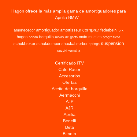
Hagon ofrece la más amplia gama de amortiguadores para
Aprilia BMW...
comprar
amortiguador
amortisseur
federbein
amortecedor
fork
hagon
horquilla
moto
muelles
honda
molas-de-garfo
progresivos
suspension
schokbreker
schokdemper
shockabsorber
springs
suzuki
yamaha
Certificado ITV
Cafe Racer
Accesorios
Ofertas
Aceite de horquilla
Aermacchi
AJP
AJR
Aprilia
Benelli
Beta
Bimota