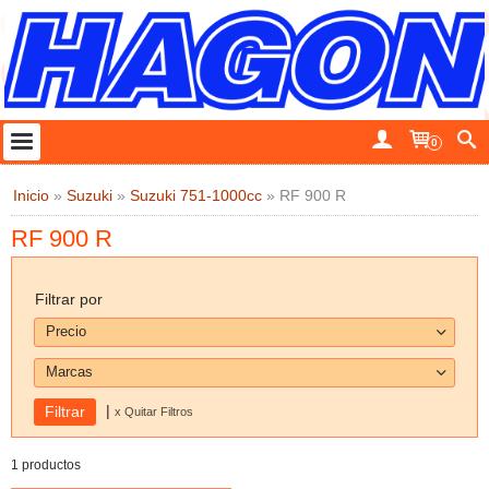
0
Inicio
»
Suzuki
»
Suzuki 751-1000cc
»
RF 900 R
RF 900 R
Filtrar por
Precio
Marcas
|
x Quitar Filtros
1 productos