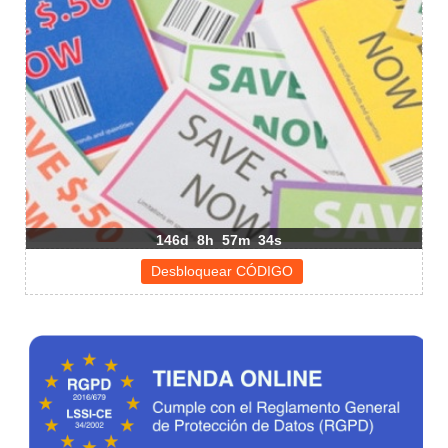
146d
8h
57m
34s