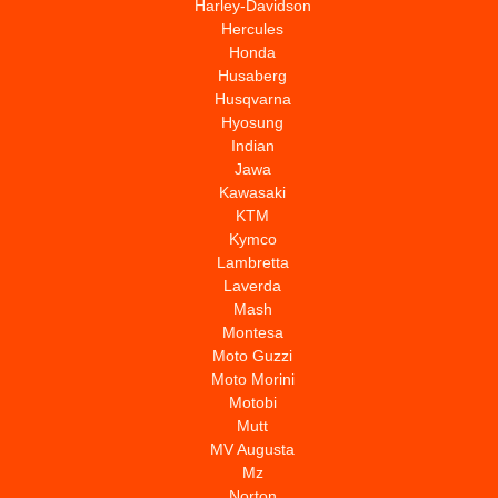
Harley-Davidson
Hercules
Honda
Husaberg
Husqvarna
Hyosung
Indian
Jawa
Kawasaki
KTM
Kymco
Lambretta
Laverda
Mash
Montesa
Moto Guzzi
Moto Morini
Motobi
Mutt
MV Augusta
Mz
Norton