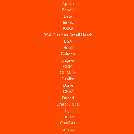
Aprilia
Benelli
Beta
Bimota
BMW
BSA Clasicas Small Heath
BSA
Buell
Bultaco
Cagiva
CCM
CF Moto
Daelim
Derbi
DKW
Ducati
Dnepr / Ural
Egli
Fantic
GasGas
Gilera