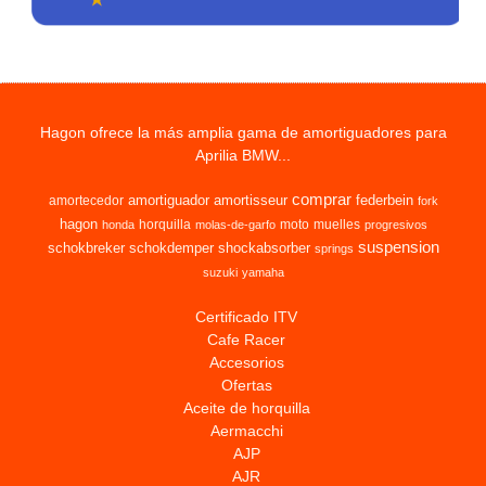
Hagon ofrece la más amplia gama de amortiguadores para
Aprilia BMW...
comprar
amortiguador
amortisseur
federbein
amortecedor
fork
hagon
horquilla
moto
muelles
honda
molas-de-garfo
progresivos
suspension
schokbreker
schokdemper
shockabsorber
springs
suzuki
yamaha
Certificado ITV
Cafe Racer
Accesorios
Ofertas
Aceite de horquilla
Aermacchi
AJP
AJR