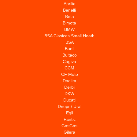
Aprilia
Benelli
Beta
Bimota
BMW
BSA Clasicas Small Heath
BSA
Buell
Bultaco
Cagiva
CCM
CF Moto
Daelim
Derbi
DKW
Ducati
Dnepr / Ural
Egli
Fantic
GasGas
Gilera