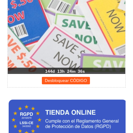
144d
13h
24m
36s