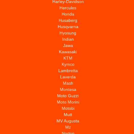
Harley-Davidson
Hercules
Honda
Husaberg
Husqvarna
Hyosung
Indian
Jawa
Kawasaki
KTM
Kymco
Lambretta
Laverda
Mash
Montesa
Moto Guzzi
Moto Morini
Motobi
Mutt
MV Augusta
Mz
Norton