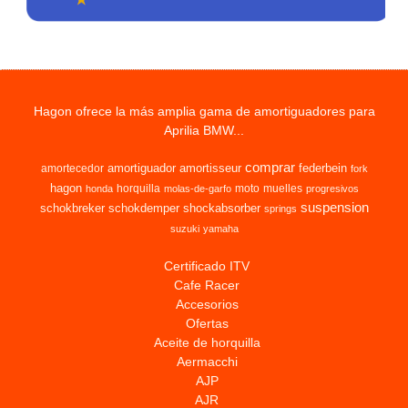
Hagon ofrece la más amplia gama de amortiguadores para
Aprilia BMW...
comprar
amortiguador
amortisseur
federbein
amortecedor
fork
hagon
horquilla
moto
muelles
honda
molas-de-garfo
progresivos
suspension
schokbreker
schokdemper
shockabsorber
springs
suzuki
yamaha
Certificado ITV
Cafe Racer
Accesorios
Ofertas
Aceite de horquilla
Aermacchi
AJP
AJR