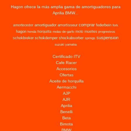
Hagon ofrece la más amplia gama de amortiguadores para
Aprilia BMW...
comprar
amortiguador
amortisseur
federbein
amortecedor
fork
hagon
horquilla
moto
muelles
honda
molas-de-garfo
progresivos
suspension
schokbreker
schokdemper
shockabsorber
springs
suzuki
yamaha
Certificado ITV
Cafe Racer
Accesorios
Ofertas
Aceite de horquilla
Aermacchi
AJP
AJR
Aprilia
Benelli
Beta
Bimota
BMW