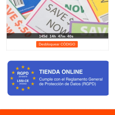
145d
14h
47m
39s