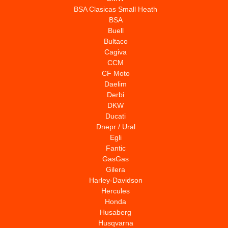
BSA Clasicas Small Heath
BSA
Buell
Bultaco
Cagiva
CCM
CF Moto
Daelim
Derbi
DKW
Ducati
Dnepr / Ural
Egli
Fantic
GasGas
Gilera
Harley-Davidson
Hercules
Honda
Husaberg
Husqvarna