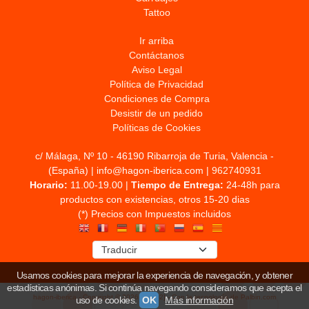
Tattoo
Ir arriba
Contáctanos
Aviso Legal
Política de Privacidad
Condiciones de Compra
Desistir de un pedido
Políticas de Cookies
c/ Málaga, Nº 10 - 46190 Ribarroja de Turia, Valencia -
(España) | info@hagon-iberica.com |
962740931
Horario:
11.00-19.00 |
Tiempo de Entrega:
24-48h para
productos con existencias, otros 15-20 dias
(*) Precios con Impuestos incluidos
Usamos cookies para mejorar la experiencia de navegación, y obtener
estadísticas anónimas. Si continúa navegando consideramos que acepta el
hagon-iberica
- Copyright © 2026 [17202] - Con la tecnología de Palbin.com
uso de cookies.
OK
Más información