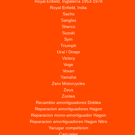
Royal Enfield, Inglaterra 1953-1978
Royal Enfield, India
Sachs
Sanglas
Sherco
Suzuki
Sym
Triumph
Ural / Dnepr
Victory
Voge
Voxan
Yamaha
Zero Motorcycles
Zeus
Zontes
Recambio amortiguadores Dobles
Reparacion amortiguadores Hagon
Reparacion mono-amortiguador Hagon
Reparacion amortiguadores Hagon Nitro
Yacugar competicion
Carruajes