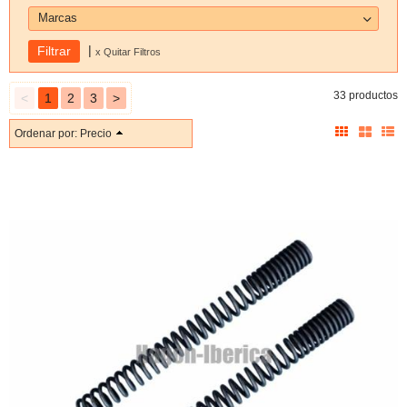
Marcas
|
x Quitar Filtros
33 productos
<
1
2
3
>
Ordenar por:
Precio