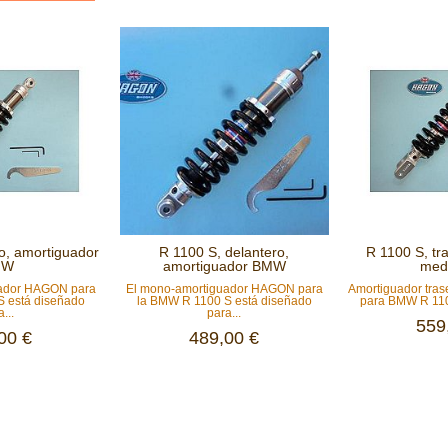
ro, amortiguador
R 1100 S, delantero,
R 1100 S, tr
MW
amortiguador BMW
medi
uador HAGON para
El mono-amortiguador HAGON para
Amortiguador tra
S está diseñado
la BMW R 1100 S está diseñado
para BMW R 1100
...
para...
559
00 €
489,00 €