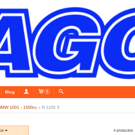
Blog
0
BMW 1001 - 1500cc
»
R 1100 S
io
4 productos