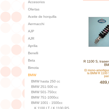
Accesorios
Ofertas
Aceite de horquilla
Aermacchi
AJP
AJR
Aprilia
Benelli
Beta
R 1100 S, trase
B
Bimota
El mono-amortig
la BMW R 1100 
BMW
para
BMW hasta 250 cc
489,
BMW 251-500 cc
BMW 501-750cc
BMW 751-1000cc
BMW 1001 - 1500cc
K 1100 LT / K 1100 RS