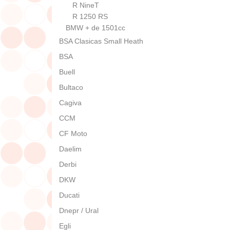
R NineT
R 1250 RS
BMW + de 1501cc
BSA Clasicas Small Heath
BSA
Buell
Bultaco
Cagiva
CCM
CF Moto
Daelim
Derbi
DKW
Ducati
Dnepr / Ural
Egli