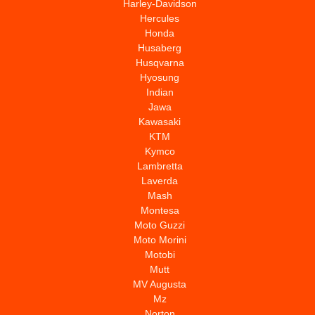
Harley-Davidson
Hercules
Honda
Husaberg
Husqvarna
Hyosung
Indian
Jawa
Kawasaki
KTM
Kymco
Lambretta
Laverda
Mash
Montesa
Moto Guzzi
Moto Morini
Motobi
Mutt
MV Augusta
Mz
Norton