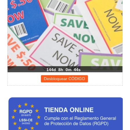
144d
8h
0m
44s