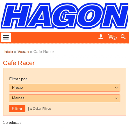
0
Inicio
»
Voxan
»
Cafe Racer
Cafe Racer
Filtrar por
Precio
Marcas
|
x Quitar Filtros
1 productos