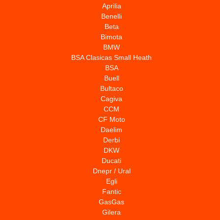
Aprilia
Benelli
Beta
Bimota
BMW
BSA Clasicas Small Heath
BSA
Buell
Bultaco
Cagiva
CCM
CF Moto
Daelim
Derbi
DKW
Ducati
Dnepr / Ural
Egli
Fantic
GasGas
Gilera