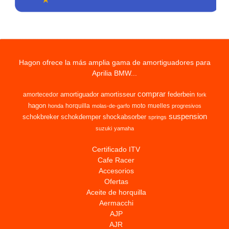
Hagon ofrece la más amplia gama de amortiguadores para
Aprilia BMW...
comprar
amortiguador
amortisseur
federbein
amortecedor
fork
hagon
horquilla
moto
muelles
honda
molas-de-garfo
progresivos
suspension
schokbreker
schokdemper
shockabsorber
springs
suzuki
yamaha
Certificado ITV
Cafe Racer
Accesorios
Ofertas
Aceite de horquilla
Aermacchi
AJP
AJR