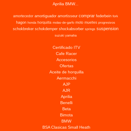
Aprilia BMW...
comprar
amortiguador
amortisseur
federbein
amortecedor
fork
hagon
horquilla
moto
muelles
honda
molas-de-garfo
progresivos
suspension
schokbreker
schokdemper
shockabsorber
springs
suzuki
yamaha
Certificado ITV
Cafe Racer
Accesorios
Ofertas
Aceite de horquilla
Aermacchi
AJP
AJR
Aprilia
Benelli
Beta
Bimota
BMW
BSA Clasicas Small Heath