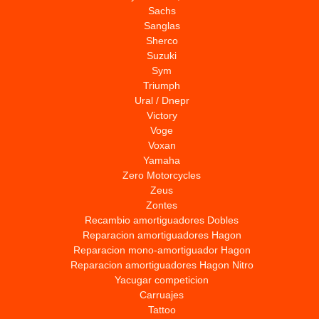
Sachs
Sanglas
Sherco
Suzuki
Sym
Triumph
Ural / Dnepr
Victory
Voge
Voxan
Yamaha
Zero Motorcycles
Zeus
Zontes
Recambio amortiguadores Dobles
Reparacion amortiguadores Hagon
Reparacion mono-amortiguador Hagon
Reparacion amortiguadores Hagon Nitro
Yacugar competicion
Carruajes
Tattoo