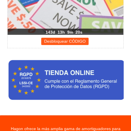
143d
13h
9m
19s
Hagon ofrece la más amplia gama de amortiguadores para