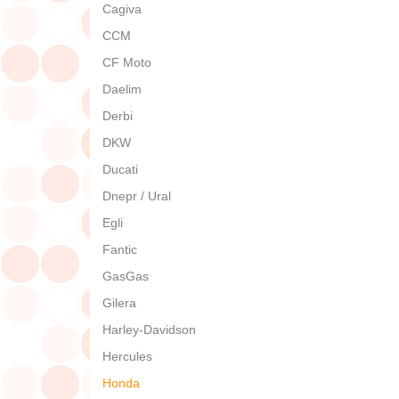
Cagiva
CCM
CF Moto
Daelim
Derbi
DKW
Ducati
Dnepr / Ural
Egli
Fantic
GasGas
Gilera
Harley-Davidson
Hercules
Honda