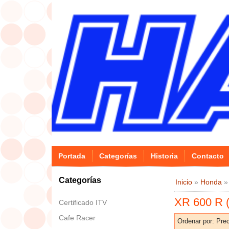
Portada
Categorías
Historia
Contacto
Categorías
Inicio
»
Honda
XR 600 R 
Certificado ITV
Cafe Racer
Ordenar por:
Prec