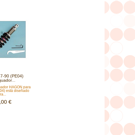
7-90 (PE04)
guador...
guador HAGON para
04) está diseñado
ra...
,00 €