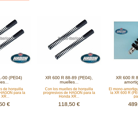
1-00 (PE04)
XR 600 R 88-89 (PE04),
XR 600 R 8
es...
muelles...
amorti
s de horquilla
Con los muelles de horquilla
El mono-amorti
 HAGON para la
progresivos de HAGON para la
la XR 600 R (PE
 XR...
Honda XR...
pa
50 €
118,50 €
489