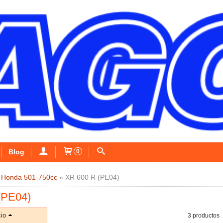
Blog
0
»
Honda 501-750cc
»
XR 600 R (PE04)
(PE04)
io
3 productos