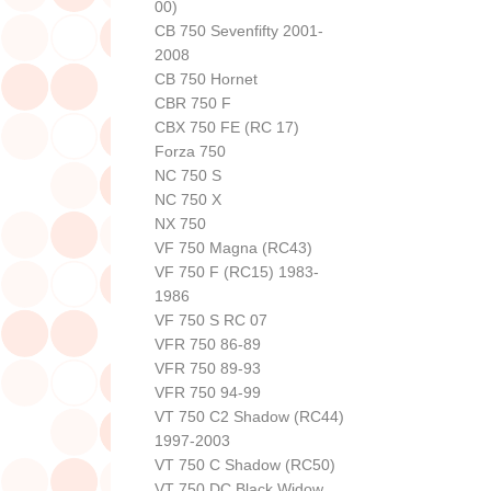
00)
CB 750 Sevenfifty 2001-
2008
CB 750 Hornet
CBR 750 F
CBX 750 FE (RC 17)
Forza 750
NC 750 S
NC 750 X
NX 750
VF 750 Magna (RC43)
VF 750 F (RC15) 1983-
1986
VF 750 S RC 07
VFR 750 86-89
VFR 750 89-93
VFR 750 94-99
VT 750 C2 Shadow (RC44)
1997-2003
VT 750 C Shadow (RC50)
VT 750 DC Black Widow