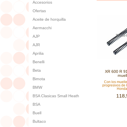
Accesorios
Ofertas
Aceite de horquilla
Aermacchi
AJP
AJR
Aprilia
Benelli
Beta
XR 600 R 9
muell
Bimota
Con los muelle
progresivos de
BMW
Honda
118,
BSA Clasicas Small Heath
BSA
Buell
Bultaco