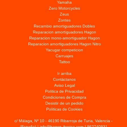
Yamaha
Zero Motorcycles
Zeus
Zontes
Recambio amortiguadores Dobles
Reparacion amortiguadores Hagon
Reparacion mono-amortiguador Hagon
Reparacion amortiguadores Hagon Nitro
Yacugar competicion
Carruajes
Tattoo
Ir arriba
Contáctanos
Aviso Legal
Política de Privacidad
Condiciones de Compra
Desistir de un pedido
Políticas de Cookies
c/ Málaga, Nº 10 - 46190 Ribarroja de Turia, Valencia -
(España) | info@hagon-iberica.com |
962740931