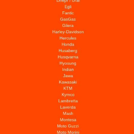
Dnepr / Ural
Egli
Fantic
GasGas
Gilera
Harley-Davidson
Hercules
Honda
Husaberg
Husqvarna
Hyosung
Indian
Jawa
Kawasaki
KTM
Kymco
Lambretta
Laverda
Mash
Montesa
Moto Guzzi
Moto Morini