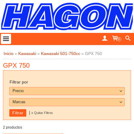
0
Inicio
»
Kawasaki
»
Kawasaki 501-750cc
»
GPX 750
GPX 750
Filtrar por
Precio
Marcas
|
x Quitar Filtros
2 productos