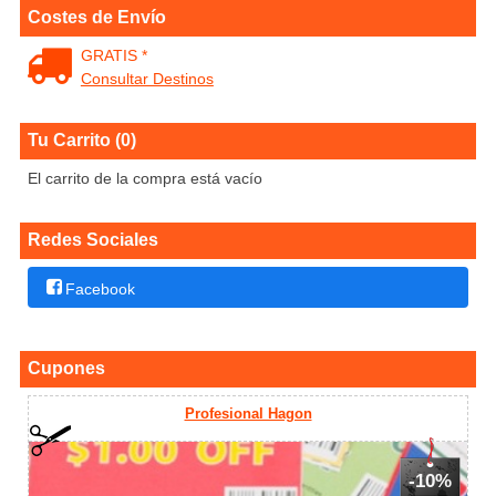
Costes de Envío
GRATIS *
Consultar Destinos
Tu Carrito (0)
El carrito de la compra está vacío
Redes Sociales
Facebook
Cupones
Profesional Hagon
-10%