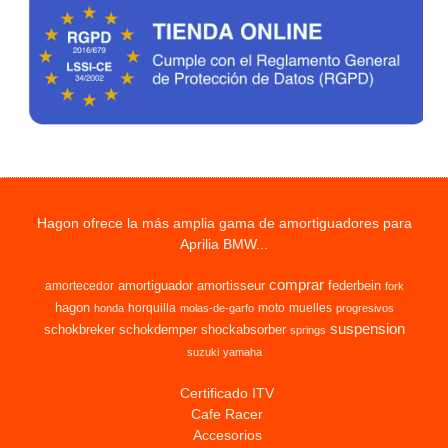
Hagon ofrece la más amplia gama de amortiguadores para
Aprilia BMW...
comprar
amortiguador
amortisseur
federbein
amortecedor
fork
hagon
horquilla
moto
muelles
honda
molas-de-garfo
progresivos
suspension
schokbreker
schokdemper
shockabsorber
springs
suzuki
yamaha
Certificado ITV
Cafe Racer
Accesorios