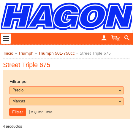
0
Inicio
»
Triumph
»
Triumph 501-750cc
»
Street Triple 675
Street Triple 675
Filtrar por
Precio
Marcas
|
x Quitar Filtros
4 productos