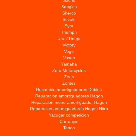
Sachs
Sanglas
Sherco
Suzuki
Sym
Triumph
Ural / Dnepr
Victory
Voge
Voxan
Yamaha
Zero Motorcycles
Zeus
Zontes
Recambio amortiguadores Dobles
Reparacion amortiguadores Hagon
Reparacion mono-amortiguador Hagon
Reparacion amortiguadores Hagon Nitro
Yacugar competicion
Carruajes
Tattoo