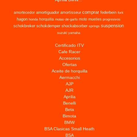
comprar
amortiguador
amortisseur
federbein
amortecedor
fork
hagon
horquilla
moto
muelles
honda
molas-de-garfo
progresivos
suspension
schokbreker
schokdemper
shockabsorber
springs
suzuki
yamaha
Certificado ITV
Cafe Racer
Accesorios
Ofertas
Aceite de horquilla
Aermacchi
AJP
AJR
Aprilia
Benelli
Beta
Bimota
BMW
BSA Clasicas Small Heath
BSA