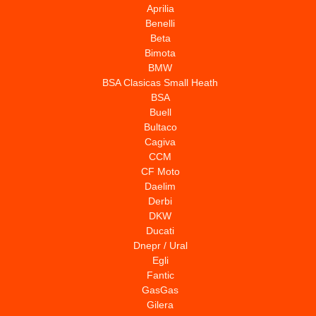
Aprilia
Benelli
Beta
Bimota
BMW
BSA Clasicas Small Heath
BSA
Buell
Bultaco
Cagiva
CCM
CF Moto
Daelim
Derbi
DKW
Ducati
Dnepr / Ural
Egli
Fantic
GasGas
Gilera