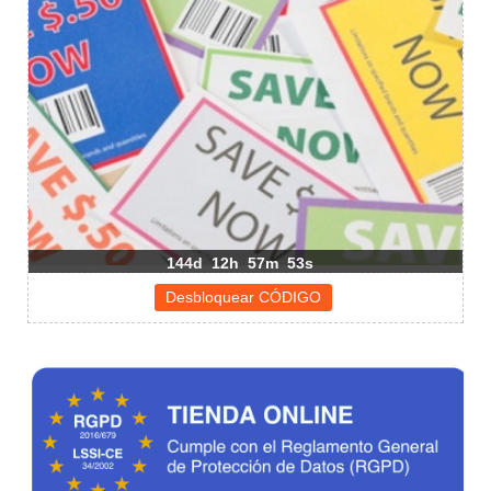
144d
12h
57m
53s