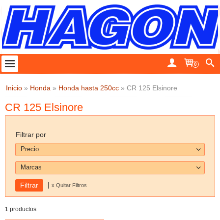
0
Inicio
»
Honda
»
Honda hasta 250cc
»
CR 125 Elsinore
CR 125 Elsinore
Filtrar por
Precio
Marcas
|
x Quitar Filtros
1 productos