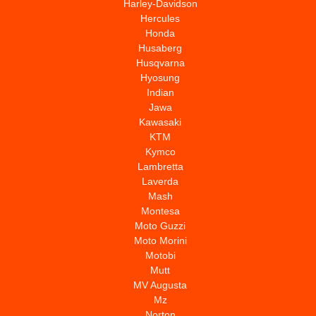
Harley-Davidson
Hercules
Honda
Husaberg
Husqvarna
Hyosung
Indian
Jawa
Kawasaki
KTM
Kymco
Lambretta
Laverda
Mash
Montesa
Moto Guzzi
Moto Morini
Motobi
Mutt
MV Augusta
Mz
Norton