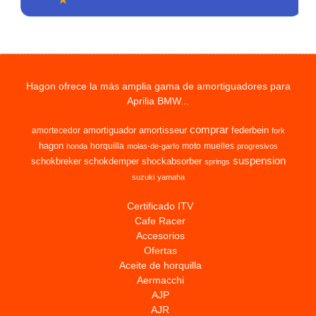
Hagon ofrece la más amplia gama de amortiguadores para
Aprilia BMW...
comprar
amortiguador
amortisseur
federbein
amortecedor
fork
hagon
horquilla
moto
muelles
honda
molas-de-garfo
progresivos
suspension
schokbreker
schokdemper
shockabsorber
springs
suzuki
yamaha
Certificado ITV
Cafe Racer
Accesorios
Ofertas
Aceite de horquilla
Aermacchi
AJP
AJR