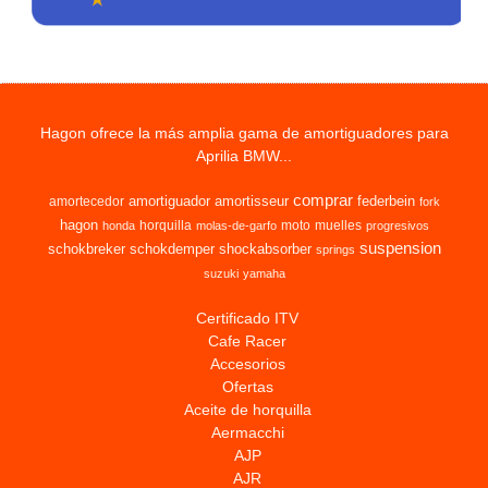
Hagon ofrece la más amplia gama de amortiguadores para
Aprilia BMW...
comprar
amortiguador
amortisseur
federbein
amortecedor
fork
hagon
horquilla
moto
muelles
honda
molas-de-garfo
progresivos
suspension
schokbreker
schokdemper
shockabsorber
springs
suzuki
yamaha
Certificado ITV
Cafe Racer
Accesorios
Ofertas
Aceite de horquilla
Aermacchi
AJP
AJR