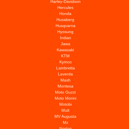
Harley-Davidson
Hercules
Honda
Husaberg
Husqvarna
Hyosung
Indian
Jawa
Kawasaki
KTM
Kymco
Lambretta
Laverda
Mash
Montesa
Moto Guzzi
Moto Morini
Motobi
Mutt
MV Augusta
Mz
Norton