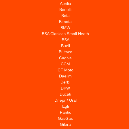
Aprilia
Benelli
Beta
Bimota
BMW
BSA Clasicas Small Heath
BSA
Buell
Bultaco
Cagiva
CCM
CF Moto
Daelim
Derbi
DKW
Ducati
Dnepr / Ural
Egli
Fantic
GasGas
Gilera