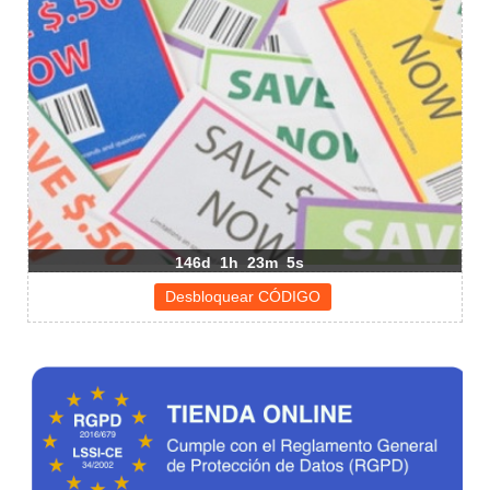
146d
1h
23m
5s