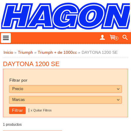
0
Inicio
»
Triumph
»
Triumph + de 1000cc
»
DAYTONA 1200 SE
DAYTONA 1200 SE
Filtrar por
Precio
Marcas
|
x Quitar Filtros
1 productos