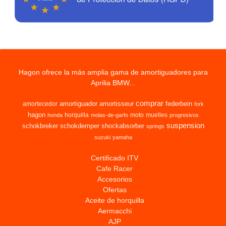
Hagon ofrece la más amplia gama de amortiguadores para
Aprilia BMW...
comprar
amortiguador
amortisseur
federbein
amortecedor
fork
hagon
horquilla
moto
muelles
honda
molas-de-garfo
progresivos
suspension
schokbreker
schokdemper
shockabsorber
springs
suzuki
yamaha
Certificado ITV
Cafe Racer
Accesorios
Ofertas
Aceite de horquilla
Aermacchi
AJP