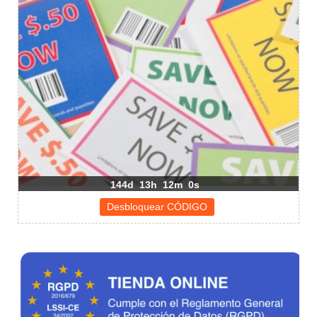
144d
13h
11m
59s