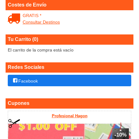
Costes de Envío
GRATIS *
Consultar Destinos
Tu Carrito (0)
El carrito de la compra está vacío
Redes Sociales
Facebook
Cupones
Profesional Hagon
-10%