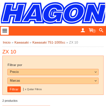
0
Inicio
»
Kawasaki
»
Kawasaki 751-1000cc
»
ZX 10
ZX 10
Filtrar por
Precio
Marcas
|
x Quitar Filtros
2 productos