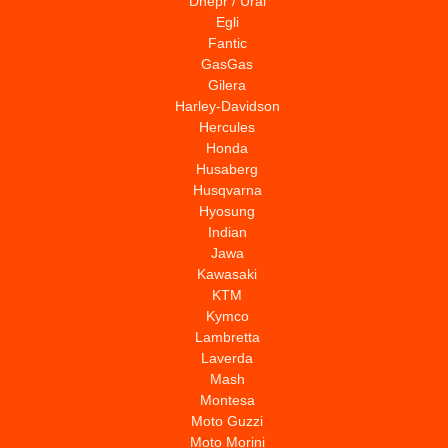
Dnepr / Ural
Egli
Fantic
GasGas
Gilera
Harley-Davidson
Hercules
Honda
Husaberg
Husqvarna
Hyosung
Indian
Jawa
Kawasaki
KTM
Kymco
Lambretta
Laverda
Mash
Montesa
Moto Guzzi
Moto Morini