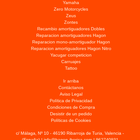
Yamaha
Zero Motorcycles
Zeus
Zontes
Recambio amortiguadores Dobles
Reparacion amortiguadores Hagon
Reparacion mono-amortiguador Hagon
Reparacion amortiguadores Hagon Nitro
Yacugar competicion
Carruajes
Tattoo
Ir arriba
Contáctanos
Aviso Legal
Política de Privacidad
Condiciones de Compra
Desistir de un pedido
Políticas de Cookies
c/ Málaga, Nº 10 - 46190 Ribarroja de Turia, Valencia -
(España) | info@hagon-iberica.com |
962740931