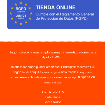
Hagon ofrece la más amplia gama de amortiguadores para
Aprilia BMW...
comprar
amortiguador
amortisseur
federbein
amortecedor
fork
hagon
horquilla
moto
muelles
honda
molas-de-garfo
progresivos
suspension
schokbreker
schokdemper
shockabsorber
springs
suzuki
yamaha
Certificado ITV
Cafe Racer
Accesorios