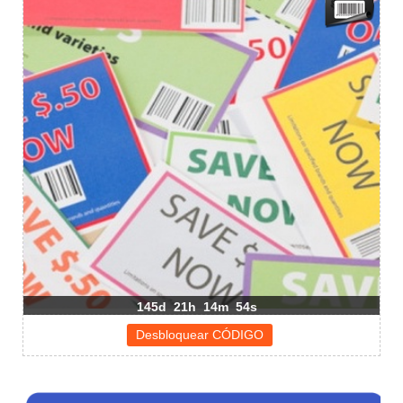
145d
21h
14m
54s