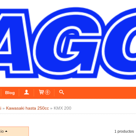
Blog
0
i
»
Kawasaki hasta 250cc
»
KMX 200
io
1 productos