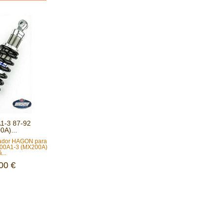
1-3 87-92
0A)...
uador HAGON para
200A1-3 (MX200A)
...
00 €