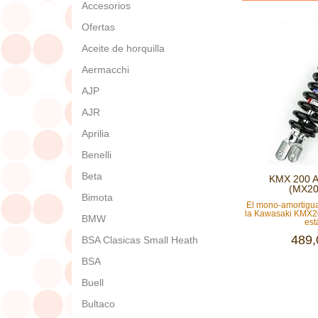
Accesorios
Ofertas
Aceite de horquilla
Aermacchi
AJP
AJR
Aprilia
Benelli
Beta
KMX 200 A
(MX20
Bimota
El mono-amortig
la Kawasaki KMX
BMW
está
489,
BSA Clasicas Small Heath
BSA
Buell
Bultaco