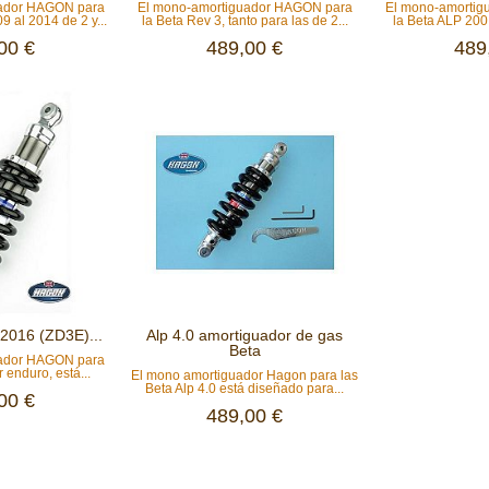
uador HAGON para
El mono-amortiguador HAGON para
El mono-amorti
9 al 2014 de 2 y...
la Beta Rev 3, tanto para las de 2...
la Beta ALP 200 
00 €
489,00 €
489
-2016 (ZD3E)...
Alp 4.0 amortiguador de gas
Beta
uador HAGON para
 enduro, está...
El mono amortiguador Hagon para las
Beta Alp 4.0 está diseñado para...
00 €
489,00 €