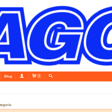
Blog
0
tegoría: