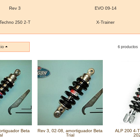
Rev 3
EVO 09-14
Techno 250 2-T
X-Trainer
io
6 productos
rtiguador Beta
Rev 3, 02-08, amortiguador Beta
ALP 200 4-T
al
Trial
202