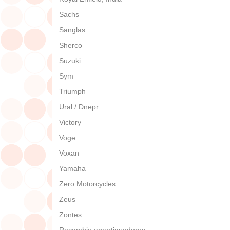
Sachs
Sanglas
Sherco
Suzuki
Sym
Triumph
Ural / Dnepr
Victory
Voge
Voxan
Yamaha
Zero Motorcycles
Zeus
Zontes
Recambio amortiguadores