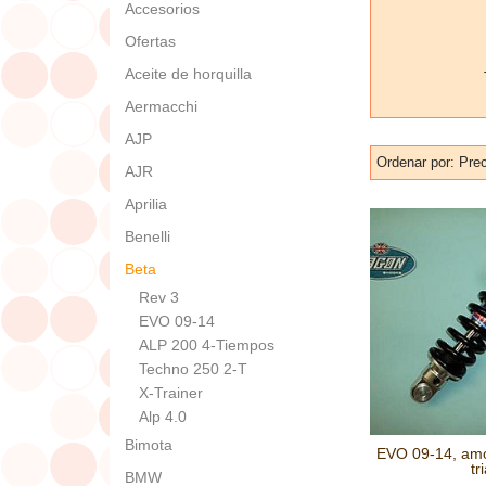
Accesorios
Ofertas
Aceite de horquilla
Aermacchi
AJP
Ordenar por:
Prec
AJR
Aprilia
Benelli
Beta
Rev 3
EVO 09-14
ALP 200 4-Tiempos
Techno 250 2-T
X-Trainer
Alp 4.0
Bimota
EVO 09-14, amo
tri
BMW