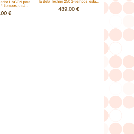
la Beta Techno 250 2-tiempos, está...
guador HAGON para
4-tiempos, está...
489,00 €
,00 €