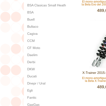
El mono-amortig
la Beta Evo del 200
BSA Clasicas Small Heath
489,
BSA
Buell
Bultaco
Cagiva
CCM
CF Moto
Daelim
Derbi
DKW
X-Trainer 2015
Ducati
El mono-amortig
la Beta X-Trainer
Dnepr / Ural
489,
Egli
Fantic
GasGas