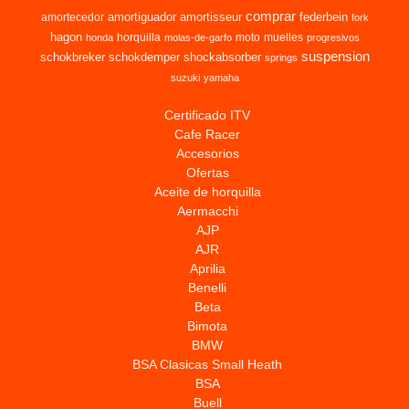
comprar
amortiguador
amortisseur
federbein
amortecedor
fork
hagon
horquilla
moto
muelles
honda
molas-de-garfo
progresivos
suspension
schokbreker
schokdemper
shockabsorber
springs
suzuki
yamaha
Certificado ITV
Cafe Racer
Accesorios
Ofertas
Aceite de horquilla
Aermacchi
AJP
AJR
Aprilia
Benelli
Beta
Bimota
BMW
BSA Clasicas Small Heath
BSA
Buell