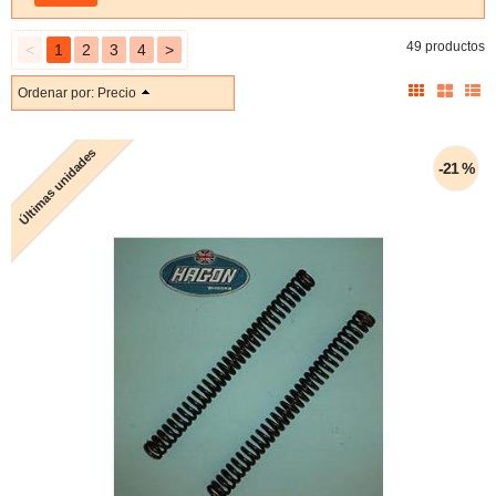
49 productos
<
1
2
3
4
>
Ordenar por:
Precio
Últimas unidades
-21 %