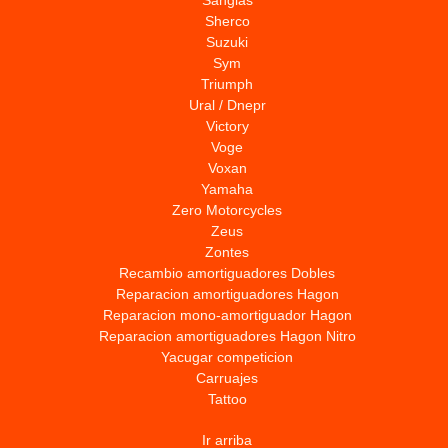
Sanglas
Sherco
Suzuki
Sym
Triumph
Ural / Dnepr
Victory
Voge
Voxan
Yamaha
Zero Motorcycles
Zeus
Zontes
Recambio amortiguadores Dobles
Reparacion amortiguadores Hagon
Reparacion mono-amortiguador Hagon
Reparacion amortiguadores Hagon Nitro
Yacugar competicion
Carruajes
Tattoo
Ir arriba