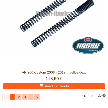
VN 900 Custom 2006 - 2017 muelles de...
118,50 €
Añadir a Carrito
de 49
<
1
2
3
4
>