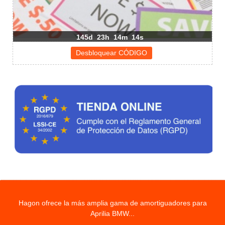
145d
23h
14m
13s
Hagon ofrece la más amplia gama de amortiguadores para
Aprilia BMW...