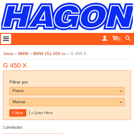
0
Inicio
»
BMW
»
BMW 251-500 cc
»
G 450 X
G 450 X
Filtrar por
Precio
Marcas
|
x Quitar Filtros
1 productos