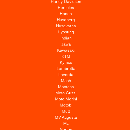
Harley-Davidson
Hercules
Honda
Husaberg
Husqvarna
Hyosung
Indian
Jawa
Kawasaki
KTM
Kymco
Lambretta
Laverda
Mash
Montesa
Moto Guzzi
Moto Morini
Motobi
Mutt
MV Augusta
Mz
Norton