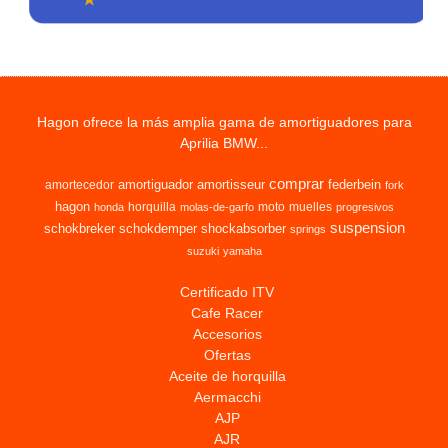
Hagon ofrece la más amplia gama de amortiguadores para
Aprilia BMW...
comprar
amortiguador
amortisseur
federbein
amortecedor
fork
hagon
horquilla
moto
muelles
honda
molas-de-garfo
progresivos
suspension
schokbreker
schokdemper
shockabsorber
springs
suzuki
yamaha
Certificado ITV
Cafe Racer
Accesorios
Ofertas
Aceite de horquilla
Aermacchi
AJP
AJR