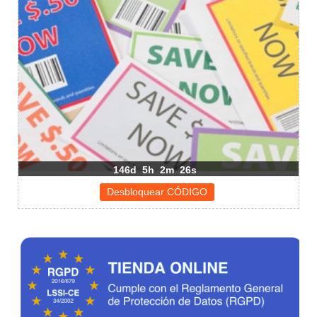
146d
5h
2m
26s