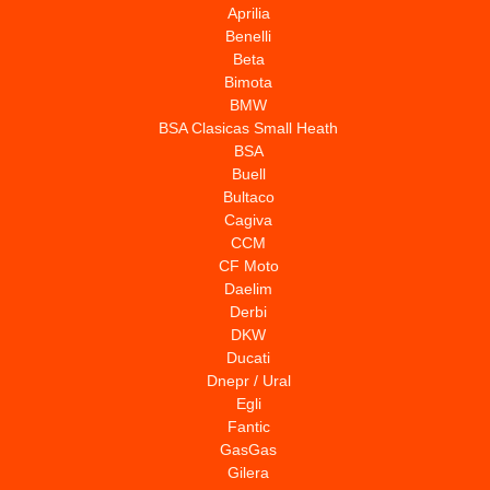
Aprilia
Benelli
Beta
Bimota
BMW
BSA Clasicas Small Heath
BSA
Buell
Bultaco
Cagiva
CCM
CF Moto
Daelim
Derbi
DKW
Ducati
Dnepr / Ural
Egli
Fantic
GasGas
Gilera