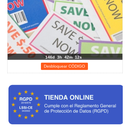
146d
3h
42m
11s