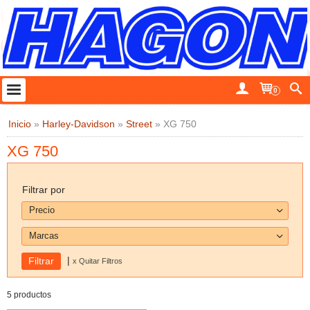
0
Inicio
»
Harley-Davidson
»
Street
»
XG 750
XG 750
Filtrar por
Precio
Marcas
|
x Quitar Filtros
5 productos