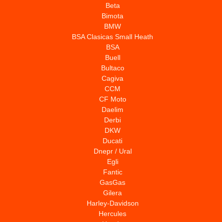
Beta
Bimota
BMW
BSA Clasicas Small Heath
BSA
Buell
Bultaco
Cagiva
CCM
CF Moto
Daelim
Derbi
DKW
Ducati
Dnepr / Ural
Egli
Fantic
GasGas
Gilera
Harley-Davidson
Hercules