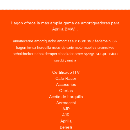
Hagon ofrece la más amplia gama de amortiguadores para
Aprilia BMW...
comprar
amortiguador
amortisseur
federbein
amortecedor
fork
hagon
horquilla
moto
muelles
honda
molas-de-garfo
progresivos
suspension
schokbreker
schokdemper
shockabsorber
springs
suzuki
yamaha
Certificado ITV
Cafe Racer
Accesorios
Ofertas
Aceite de horquilla
Aermacchi
AJP
AJR
Aprilia
Benelli