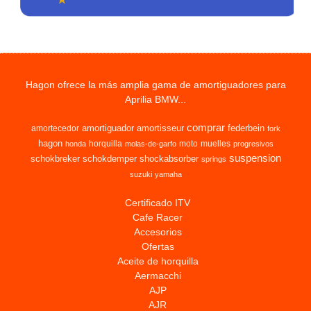
Hagon ofrece la más amplia gama de amortiguadores para
Aprilia BMW...
comprar
amortiguador
amortisseur
federbein
amortecedor
fork
hagon
horquilla
moto
muelles
honda
molas-de-garfo
progresivos
suspension
schokbreker
schokdemper
shockabsorber
springs
suzuki
yamaha
Certificado ITV
Cafe Racer
Accesorios
Ofertas
Aceite de horquilla
Aermacchi
AJP
AJR