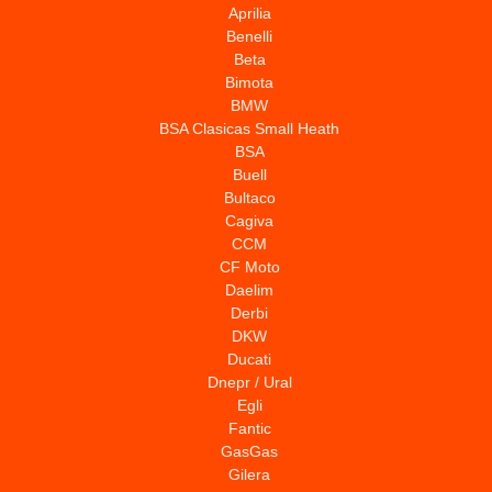
Aprilia
Benelli
Beta
Bimota
BMW
BSA Clasicas Small Heath
BSA
Buell
Bultaco
Cagiva
CCM
CF Moto
Daelim
Derbi
DKW
Ducati
Dnepr / Ural
Egli
Fantic
GasGas
Gilera