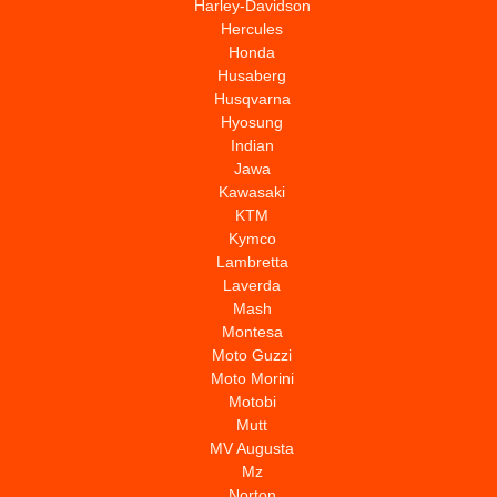
Harley-Davidson
Hercules
Honda
Husaberg
Husqvarna
Hyosung
Indian
Jawa
Kawasaki
KTM
Kymco
Lambretta
Laverda
Mash
Montesa
Moto Guzzi
Moto Morini
Motobi
Mutt
MV Augusta
Mz
Norton