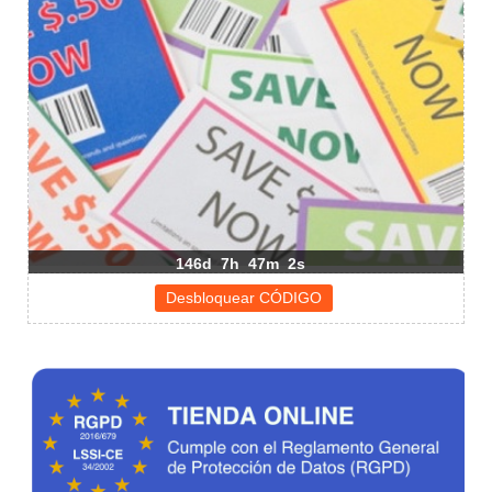
146d
7h
47m
2s