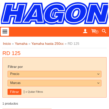
0
Inicio
»
Yamaha
»
Yamaha hasta 250cc
»
RD 125
RD 125
Filtrar por
Precio
Marcas
|
x Quitar Filtros
1 productos