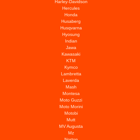
Harley-Davidson
Hercules
Honda
Husaberg
Husqvarna
Hyosung
Indian
Jawa
Kawasaki
KTM
Kymco
Lambretta
Laverda
Mash
Montesa
Moto Guzzi
Moto Morini
Motobi
Mutt
MV Augusta
Mz
Norton