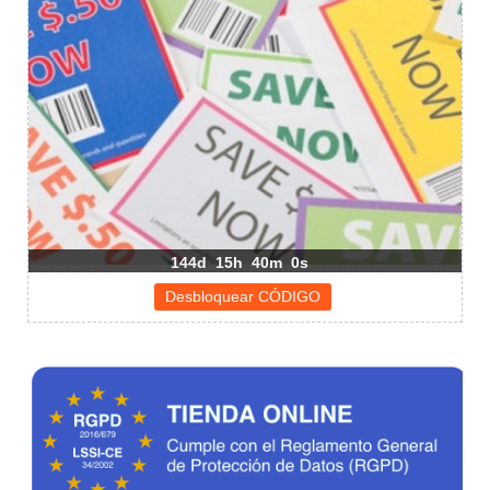
144d
15h
40m
0s