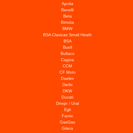
Aprilia
Benelli
Beta
Bimota
BMW
BSA Clasicas Small Heath
BSA
Buell
Bultaco
Cagiva
CCM
CF Moto
Daelim
Derbi
DKW
Ducati
Dnepr / Ural
Egli
Fantic
GasGas
Gilera