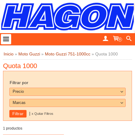
0
Inicio
»
Moto Guzzi
»
Moto Guzzi 751-1000cc
»
Quota 1000
Quota 1000
Filtrar por
Precio
Marcas
|
x Quitar Filtros
1 productos