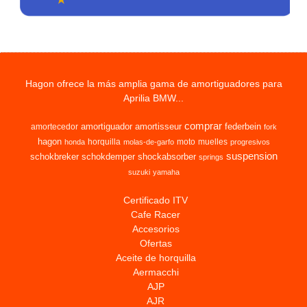
Hagon ofrece la más amplia gama de amortiguadores para
Aprilia BMW...
comprar
amortiguador
amortisseur
federbein
amortecedor
fork
hagon
horquilla
moto
muelles
honda
molas-de-garfo
progresivos
suspension
schokbreker
schokdemper
shockabsorber
springs
suzuki
yamaha
Certificado ITV
Cafe Racer
Accesorios
Ofertas
Aceite de horquilla
Aermacchi
AJP
AJR