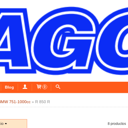
Blog
0
BMW 751-1000cc
»
R 850 R
io
8 productos