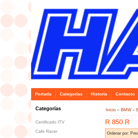
Portada
Categorías
Historia
Contacto
Categorías
Inicio
»
BMW
»
R 850 R
Certificado ITV
Cafe Racer
Ordenar por:
Prec