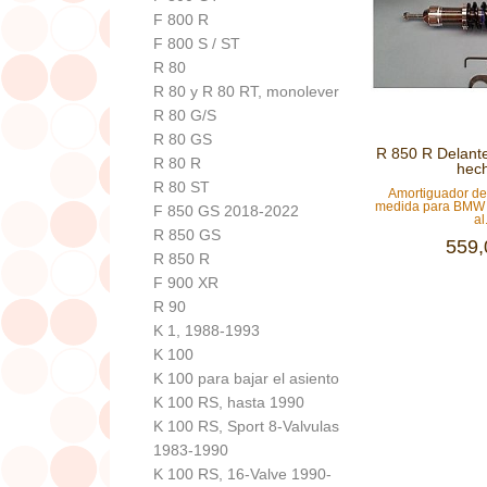
F 800 R
F 800 S / ST
R 80
R 80 y R 80 RT, monolever
R 80 G/S
R 80 GS
R 850 R Delant
R 80 R
hech
R 80 ST
Amortiguador de
medida para BMW 
F 850 GS 2018-2022
al.
R 850 GS
559,
R 850 R
F 900 XR
R 90
K 1, 1988-1993
K 100
K 100 para bajar el asiento
K 100 RS, hasta 1990
K 100 RS, Sport 8-Valvulas
1983-1990
K 100 RS, 16-Valve 1990-