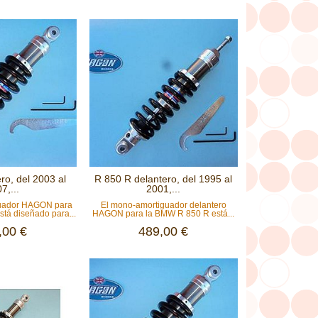
ro, del 2003 al
R 850 R delantero, del 1995 al
7,...
2001,...
guador HAGON para
El mono-amortiguador delantero
tá diseñado para...
HAGON para la BMW R 850 R está...
,00 €
489,00 €