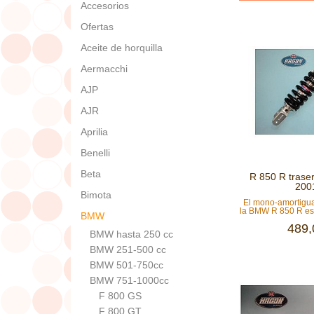
Accesorios
Ofertas
Aceite de horquilla
Aermacchi
AJP
AJR
Aprilia
Benelli
Beta
R 850 R traser
2001
Bimota
El mono-amortig
la BMW R 850 R est
BMW
489,
BMW hasta 250 cc
BMW 251-500 cc
BMW 501-750cc
BMW 751-1000cc
F 800 GS
F 800 GT