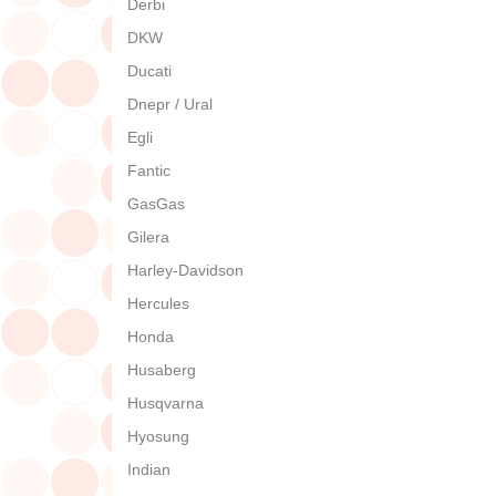
Derbi
DKW
Ducati
Dnepr / Ural
Egli
Fantic
GasGas
Gilera
Harley-Davidson
Hercules
Honda
Husaberg
Husqvarna
Hyosung
Indian