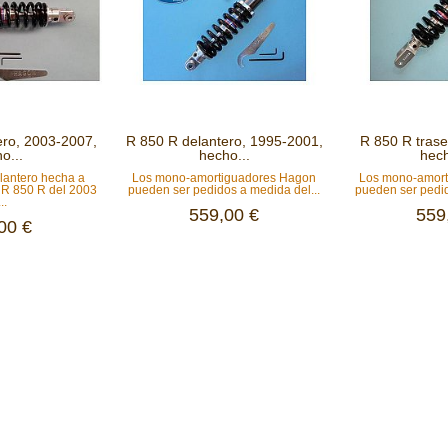
ero, 2003-2007,
R 850 R delantero, 1995-2001,
R 850 R trase
o...
hecho...
hech
lantero hecha a
Los mono-amortiguadores Hagon
Los mono-amor
R 850 R del 2003
pueden ser pedidos a medida del...
pueden ser pedid
..
559,00 €
559
00 €