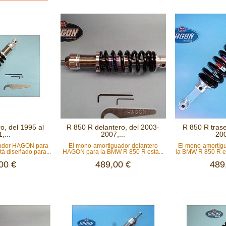
o, del 1995 al
R 850 R delantero, del 2003-
R 850 R trase
,...
2007,...
200
uador HAGON para
El mono-amortiguador delantero
El mono-amorti
á diseñado para...
HAGON para la BMW R 850 R está...
la BMW R 850 R es
00 €
489,00 €
489