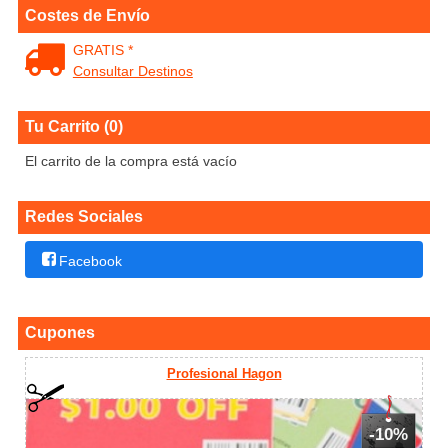
Costes de Envío
GRATIS *
Consultar Destinos
Tu Carrito (0)
El carrito de la compra está vacío
Redes Sociales
Facebook
Cupones
Profesional Hagon
-10%