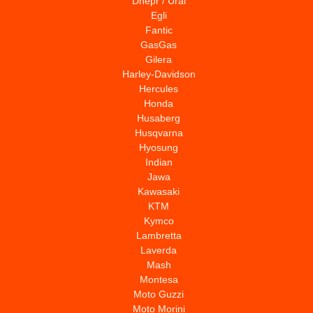
Dnepr / Ural
Egli
Fantic
GasGas
Gilera
Harley-Davidson
Hercules
Honda
Husaberg
Husqvarna
Hyosung
Indian
Jawa
Kawasaki
KTM
Kymco
Lambretta
Laverda
Mash
Montesa
Moto Guzzi
Moto Morini