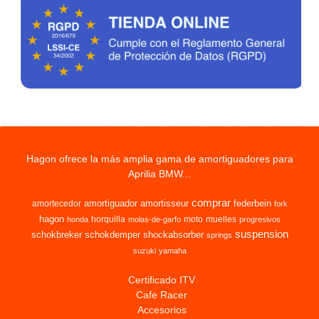
Hagon ofrece la más amplia gama de amortiguadores para
Aprilia BMW...
comprar
amortiguador
amortisseur
federbein
amortecedor
fork
hagon
horquilla
moto
muelles
honda
molas-de-garfo
progresivos
suspension
schokbreker
schokdemper
shockabsorber
springs
suzuki
yamaha
Certificado ITV
Cafe Racer
Accesorios