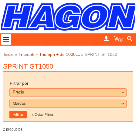
0
Inicio
»
Triumph
»
Triumph + de 1000cc
»
SPRINT GT1050
SPRINT GT1050
Filtrar por
Precio
Marcas
|
x Quitar Filtros
2 productos