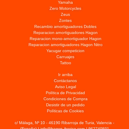
Yamaha
Zero Motorcycles
Zeus
Zontes
Recambio amortiguadores Dobles
Reparacion amortiguadores Hagon
Reparacion mono-amortiguador Hagon
Reparacion amortiguadores Hagon Nitro
Yacugar competicion
Carruajes
Tattoo
Ir arriba
Contáctanos
Aviso Legal
Política de Privacidad
Condiciones de Compra
Desistir de un pedido
Políticas de Cookies
c/ Málaga, Nº 10 - 46190 Ribarroja de Turia, Valencia -
(España) | info@hagon-iberica.com |
962740931