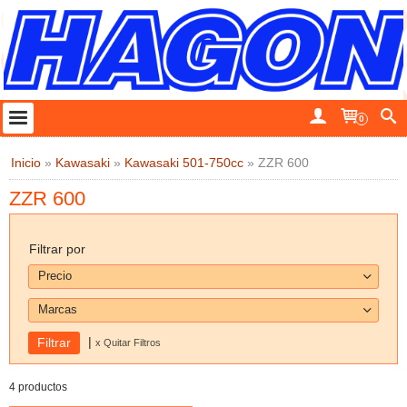
0
Inicio
»
Kawasaki
»
Kawasaki 501-750cc
»
ZZR 600
ZZR 600
Filtrar por
Precio
Marcas
|
x Quitar Filtros
4 productos