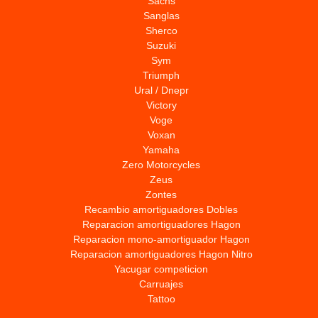
Sachs
Sanglas
Sherco
Suzuki
Sym
Triumph
Ural / Dnepr
Victory
Voge
Voxan
Yamaha
Zero Motorcycles
Zeus
Zontes
Recambio amortiguadores Dobles
Reparacion amortiguadores Hagon
Reparacion mono-amortiguador Hagon
Reparacion amortiguadores Hagon Nitro
Yacugar competicion
Carruajes
Tattoo