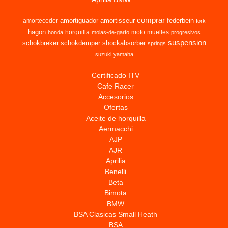
comprar
amortiguador
amortisseur
federbein
amortecedor
fork
hagon
horquilla
moto
muelles
honda
molas-de-garfo
progresivos
suspension
schokbreker
schokdemper
shockabsorber
springs
suzuki
yamaha
Certificado ITV
Cafe Racer
Accesorios
Ofertas
Aceite de horquilla
Aermacchi
AJP
AJR
Aprilia
Benelli
Beta
Bimota
BMW
BSA Clasicas Small Heath
BSA