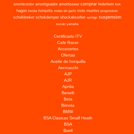
comprar
amortiguador
amortisseur
federbein
amortecedor
fork
hagon
horquilla
moto
muelles
honda
molas-de-garfo
progresivos
suspension
schokbreker
schokdemper
shockabsorber
springs
suzuki
yamaha
Certificado ITV
Cafe Racer
Accesorios
Ofertas
Aceite de horquilla
Aermacchi
AJP
AJR
Aprilia
Benelli
Beta
Bimota
BMW
BSA Clasicas Small Heath
BSA
Buell