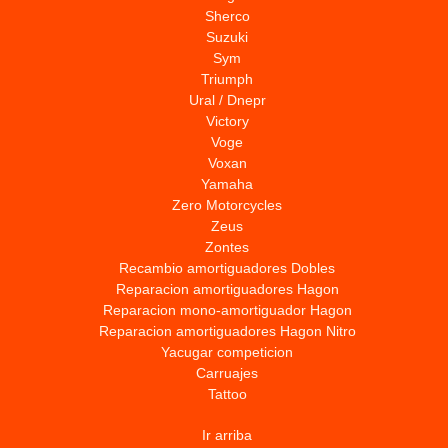
Sherco
Suzuki
Sym
Triumph
Ural / Dnepr
Victory
Voge
Voxan
Yamaha
Zero Motorcycles
Zeus
Zontes
Recambio amortiguadores Dobles
Reparacion amortiguadores Hagon
Reparacion mono-amortiguador Hagon
Reparacion amortiguadores Hagon Nitro
Yacugar competicion
Carruajes
Tattoo
Ir arriba