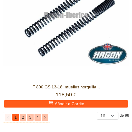
F 800 GS 13-18, muelles horquilla...
118,50 €
Añadir a Carrito
de 98
<
1
2
3
4
>