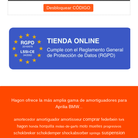
Hagon ofrece la más amplia gama de amortiguadores para
Aprilia BMW...
comprar
amortiguador
amortisseur
federbein
amortecedor
fork
hagon
horquilla
moto
muelles
honda
molas-de-garfo
progresivos
suspension
schokbreker
schokdemper
shockabsorber
springs