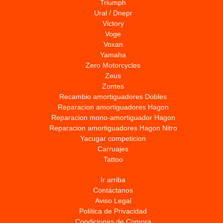
Triumph
Ural / Dnepr
Victory
Voge
Voxan
Yamaha
Zero Motorcycles
Zeus
Zontes
Recambio amortiguadores Dobles
Reparacion amortiguadores Hagon
Reparacion mono-amortiguador Hagon
Reparacion amortiguadores Hagon Nitro
Yacugar competicion
Carruajes
Tattoo
Ir arriba
Contáctanos
Aviso Legal
Política de Privacidad
Condiciones de Compra