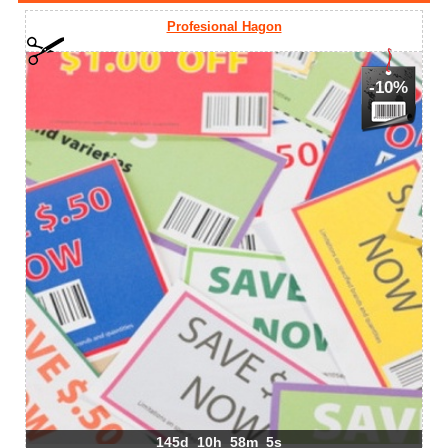
Profesional Hagon
-10%
145d
10h
58m
5s