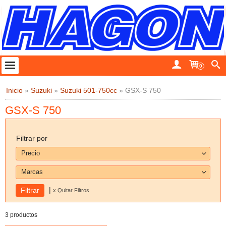
0
Inicio
»
Suzuki
»
Suzuki 501-750cc
»
GSX-S 750
GSX-S 750
Filtrar por
Precio
Marcas
|
x Quitar Filtros
3 productos