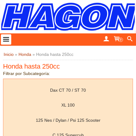
0
Inicio
»
Honda
»
Honda hasta 250cc
Honda hasta 250cc
Filtrar por Subcategoría:
Dax CT 70 / ST 70
XL 100
125 Nes / Dylan / Psi 125 Scooter
C 125 Supercub