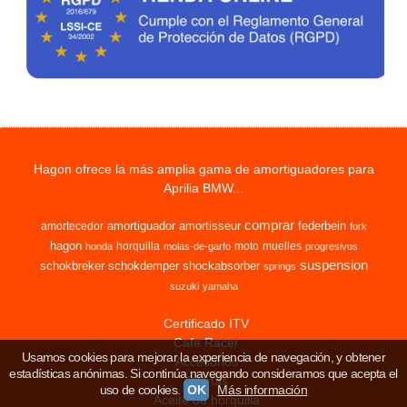
Hagon ofrece la más amplia gama de amortiguadores para
Aprilia BMW...
comprar
amortiguador
amortisseur
federbein
amortecedor
fork
hagon
horquilla
moto
muelles
honda
molas-de-garfo
progresivos
suspension
schokbreker
schokdemper
shockabsorber
springs
suzuki
yamaha
Certificado ITV
Cafe Racer
Usamos cookies para mejorar la experiencia de navegación, y obtener
Accesorios
estadísticas anónimas. Si continúa navegando consideramos que acepta el
Ofertas
uso de cookies.
OK
Más información
Aceite de horquilla