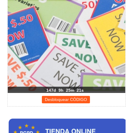
147d
9h
25m
20s