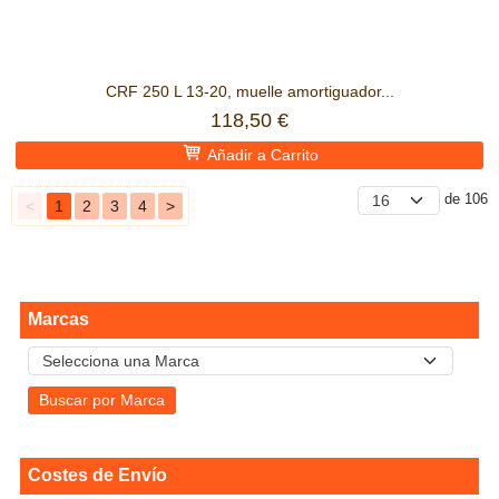
CRF 250 L 13-20, muelle amortiguador...
118,50 €
Añadir a Carrito
de 106
<
1
2
3
4
>
Marcas
Costes de Envío