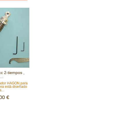
c 2-tiempos ,
...
uador HAGON para
ra está diseñado
...
00 €