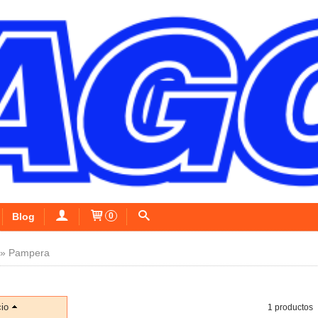
Blog
0
»
Pampera
io
1 productos