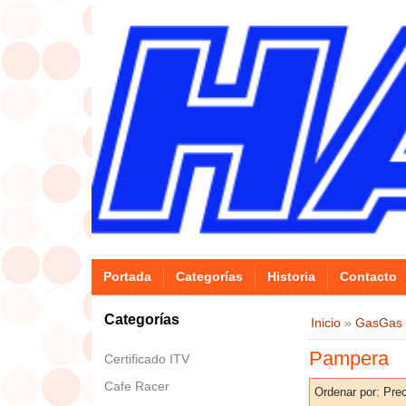
Portada
Categorías
Historia
Contacto
Categorías
Inicio
»
GasGas
Pampera
Certificado ITV
Cafe Racer
Ordenar por:
Prec