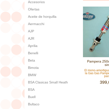
Accesorios
Ofertas
Aceite de horquilla
Aermacchi
AJP
AJR
Aprilia
Benelli
Beta
Pampera 250c
sin
Bimota
El mono-amortig
la Gas Gas Pampe
BMW
para
399,
BSA Clasicas Small Heath
BSA
Buell
Bultaco