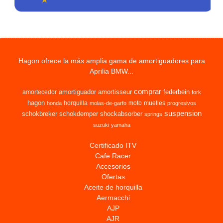
Hagon ofrece la más amplia gama de amortiguadores para
Aprilia BMW...
comprar
amortiguador
amortisseur
federbein
amortecedor
fork
hagon
horquilla
moto
muelles
honda
molas-de-garfo
progresivos
suspension
schokbreker
schokdemper
shockabsorber
springs
suzuki
yamaha
Certificado ITV
Cafe Racer
Accesorios
Ofertas
Aceite de horquilla
Aermacchi
AJP
AJR