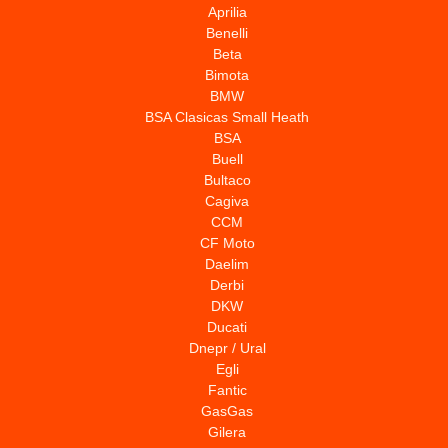
Aprilia
Benelli
Beta
Bimota
BMW
BSA Clasicas Small Heath
BSA
Buell
Bultaco
Cagiva
CCM
CF Moto
Daelim
Derbi
DKW
Ducati
Dnepr / Ural
Egli
Fantic
GasGas
Gilera