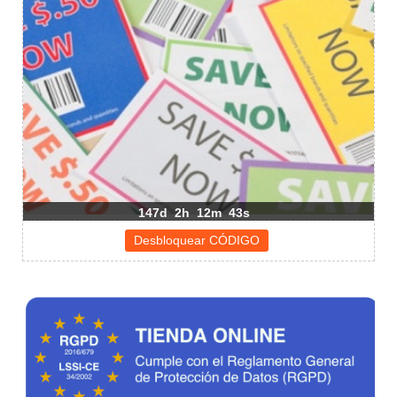
147d
2h
12m
43s