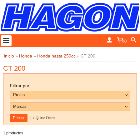
0
Inicio
»
Honda
»
Honda hasta 250cc
»
CT 200
CT 200
Filtrar por
Precio
Marcas
|
x Quitar Filtros
1 productos