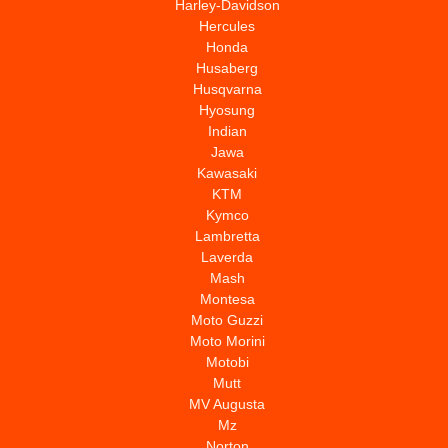
Harley-Davidson
Hercules
Honda
Husaberg
Husqvarna
Hyosung
Indian
Jawa
Kawasaki
KTM
Kymco
Lambretta
Laverda
Mash
Montesa
Moto Guzzi
Moto Morini
Motobi
Mutt
MV Augusta
Mz
Norton