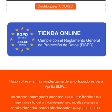
Hagon ofrece la más amplia gama de amortiguadores para
Aprilia BMW...
comprar
amortiguador
amortisseur
federbein
amortecedor
fork
hagon
horquilla
moto
muelles
honda
molas-de-garfo
progresivos
suspension
schokbreker
schokdemper
shockabsorber
springs