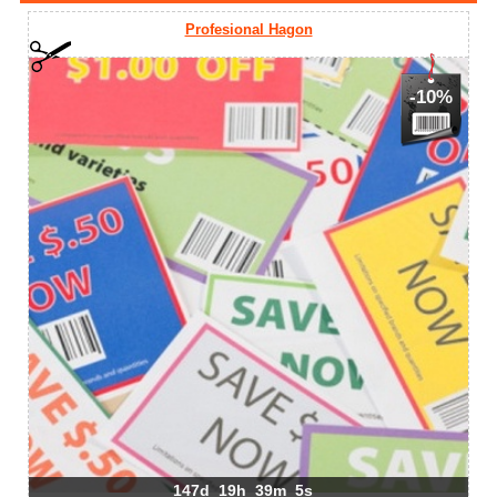
Profesional Hagon
-10%
147d
19h
39m
5s