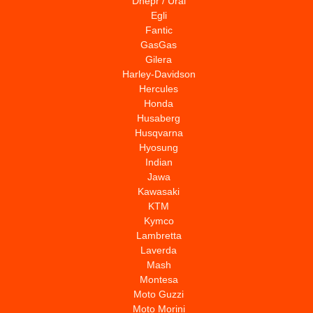
Dnepr / Ural
Egli
Fantic
GasGas
Gilera
Harley-Davidson
Hercules
Honda
Husaberg
Husqvarna
Hyosung
Indian
Jawa
Kawasaki
KTM
Kymco
Lambretta
Laverda
Mash
Montesa
Moto Guzzi
Moto Morini