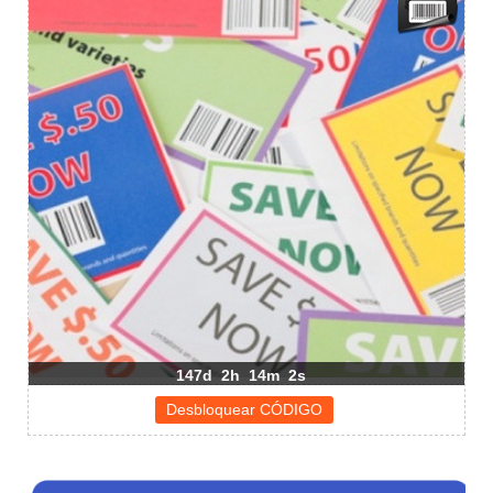
147d
2h
14m
2s