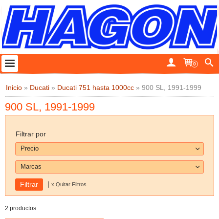
0
Inicio
»
Ducati
»
Ducati 751 hasta 1000cc
»
900 SL, 1991-1999
900 SL, 1991-1999
Filtrar por
Precio
Marcas
|
x Quitar Filtros
2 productos