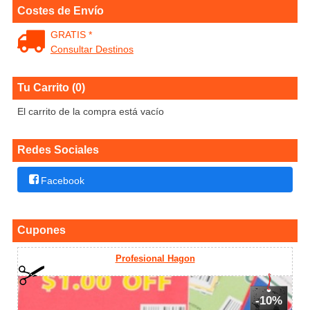
Costes de Envío
GRATIS *
Consultar Destinos
Tu Carrito (0)
El carrito de la compra está vacío
Redes Sociales
Facebook
Cupones
Profesional Hagon
-10%