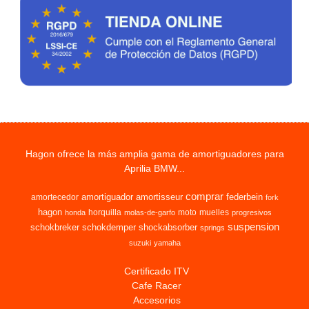
Hagon ofrece la más amplia gama de amortiguadores para
Aprilia BMW...
comprar
amortiguador
amortisseur
federbein
amortecedor
fork
hagon
horquilla
moto
muelles
honda
molas-de-garfo
progresivos
suspension
schokbreker
schokdemper
shockabsorber
springs
suzuki
yamaha
Certificado ITV
Cafe Racer
Accesorios