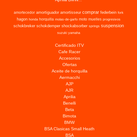
comprar
amortiguador
amortisseur
federbein
amortecedor
fork
hagon
horquilla
moto
muelles
honda
molas-de-garfo
progresivos
suspension
schokbreker
schokdemper
shockabsorber
springs
suzuki
yamaha
Certificado ITV
Cafe Racer
Accesorios
Ofertas
Aceite de horquilla
Aermacchi
AJP
AJR
Aprilia
Benelli
Beta
Bimota
BMW
BSA Clasicas Small Heath
BSA