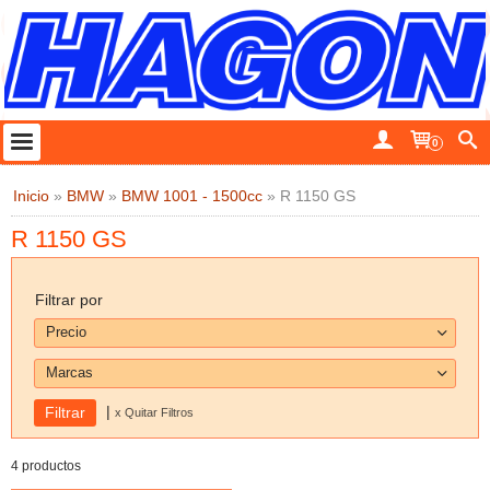
0
Inicio
»
BMW
»
BMW 1001 - 1500cc
»
R 1150 GS
R 1150 GS
Filtrar por
Precio
Marcas
|
x Quitar Filtros
4 productos