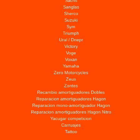
Sachs
Sanglas
Sherco
Suzuki
Sym
Triumph
Ural / Dnepr
Victory
Voge
Voxan
Yamaha
Zero Motorcycles
Zeus
Zontes
Recambio amortiguadores Dobles
Reparacion amortiguadores Hagon
Reparacion mono-amortiguador Hagon
Reparacion amortiguadores Hagon Nitro
Yacugar competicion
Carruajes
Tattoo