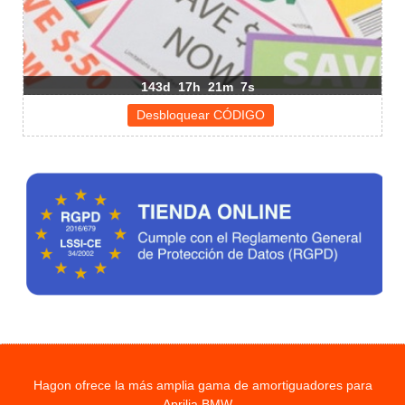
143d
17h
21m
7s
Hagon ofrece la más amplia gama de amortiguadores para
Aprilia BMW...