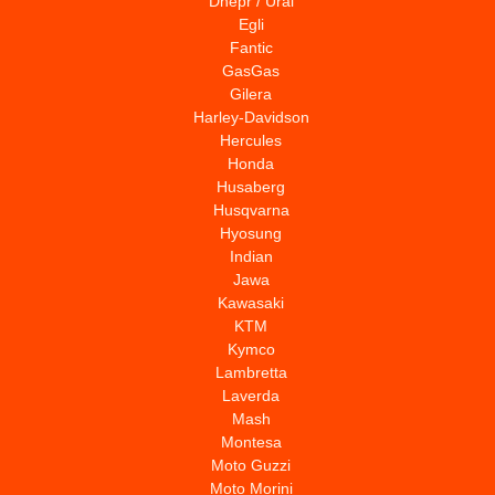
Dnepr / Ural
Egli
Fantic
GasGas
Gilera
Harley-Davidson
Hercules
Honda
Husaberg
Husqvarna
Hyosung
Indian
Jawa
Kawasaki
KTM
Kymco
Lambretta
Laverda
Mash
Montesa
Moto Guzzi
Moto Morini