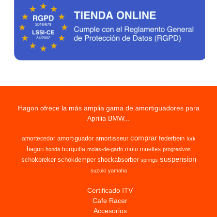
Hagon ofrece la más amplia gama de amortiguadores para
Aprilia BMW...
comprar
amortiguador
amortisseur
federbein
amortecedor
fork
hagon
horquilla
moto
muelles
honda
molas-de-garfo
progresivos
suspension
schokbreker
schokdemper
shockabsorber
springs
suzuki
yamaha
Certificado ITV
Cafe Racer
Accesorios