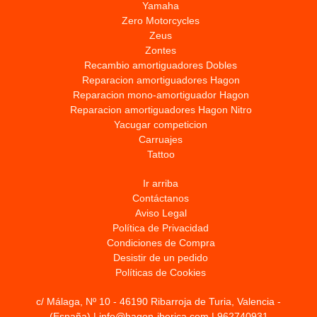
Yamaha
Zero Motorcycles
Zeus
Zontes
Recambio amortiguadores Dobles
Reparacion amortiguadores Hagon
Reparacion mono-amortiguador Hagon
Reparacion amortiguadores Hagon Nitro
Yacugar competicion
Carruajes
Tattoo
Ir arriba
Contáctanos
Aviso Legal
Política de Privacidad
Condiciones de Compra
Desistir de un pedido
Políticas de Cookies
c/ Málaga, Nº 10 - 46190 Ribarroja de Turia, Valencia -
(España) | info@hagon-iberica.com |
962740931