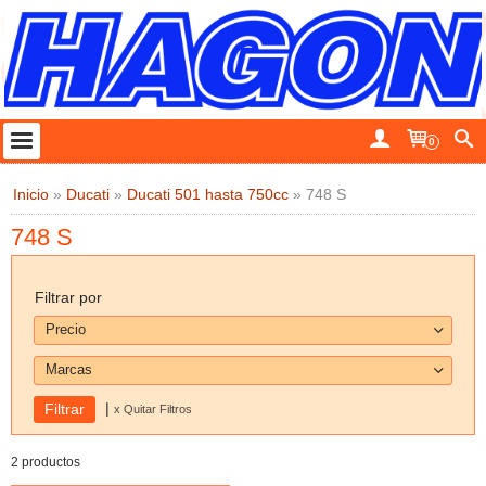
0
Inicio
»
Ducati
»
Ducati 501 hasta 750cc
»
748 S
748 S
Filtrar por
Precio
Marcas
|
x Quitar Filtros
2 productos