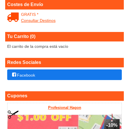
Costes de Envío
GRATIS *
Consultar Destinos
Tu Carrito (0)
El carrito de la compra está vacío
Redes Sociales
Facebook
Cupones
Profesional Hagon
-10%