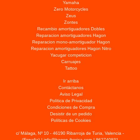
Yamaha
Zero Motorcycles
Zeus
Zontes
Recambio amortiguadores Dobles
Reparacion amortiguadores Hagon
Reparacion mono-amortiguador Hagon
Reparacion amortiguadores Hagon Nitro
Yacugar competicion
Carruajes
Tattoo
Ir arriba
Contáctanos
Aviso Legal
Política de Privacidad
Condiciones de Compra
Desistir de un pedido
Políticas de Cookies
c/ Málaga, Nº 10 - 46190 Ribarroja de Turia, Valencia -
(España) | info@hagon-iberica.com |
962740931