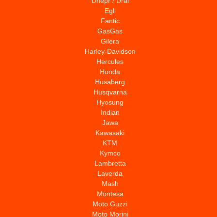
Dnepr / Ural
Egli
Fantic
GasGas
Gilera
Harley-Davidson
Hercules
Honda
Husaberg
Husqvarna
Hyosung
Indian
Jawa
Kawasaki
KTM
Kymco
Lambretta
Laverda
Mash
Montesa
Moto Guzzi
Moto Morini