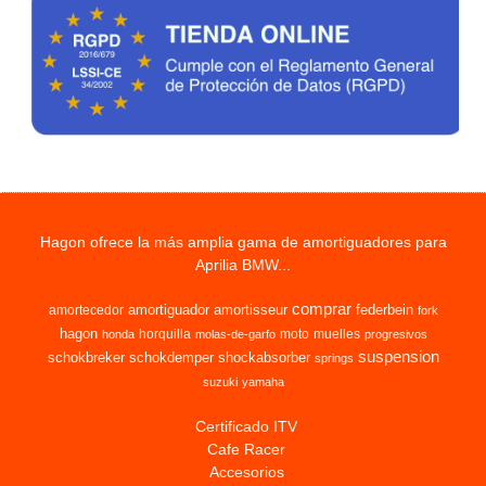
Hagon ofrece la más amplia gama de amortiguadores para
Aprilia BMW...
comprar
amortiguador
amortisseur
federbein
amortecedor
fork
hagon
horquilla
moto
muelles
honda
molas-de-garfo
progresivos
suspension
schokbreker
schokdemper
shockabsorber
springs
suzuki
yamaha
Certificado ITV
Cafe Racer
Accesorios