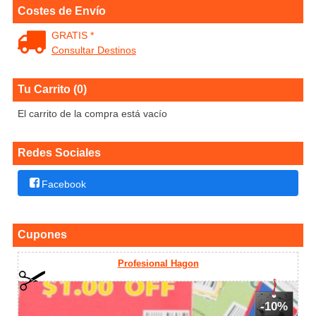
Costes de Envío
GRATIS *
Consultar Destinos
Tu Carrito (0)
El carrito de la compra está vacío
Redes Sociales
Facebook
Cupones
Profesional Hagon
-10%