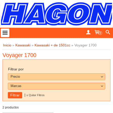
0
Inicio
»
Kawasaki
»
Kawasaki + de 1501cc
»
Voyager 1700
Voyager 1700
Filtrar por
Precio
Marcas
|
x Quitar Filtros
2 productos