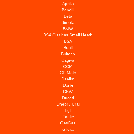
Aprilia
Benelli
Beta
Bimota
BMW
BSA Clasicas Small Heath
BSA
Buell
Bultaco
Cagiva
CCM
CF Moto
Daelim
Derbi
DKW
Ducati
Dnepr / Ural
Egli
Fantic
GasGas
Gilera