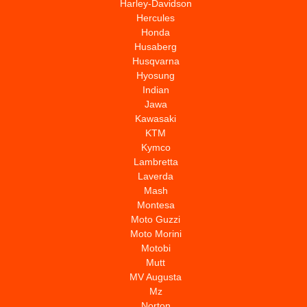
Harley-Davidson
Hercules
Honda
Husaberg
Husqvarna
Hyosung
Indian
Jawa
Kawasaki
KTM
Kymco
Lambretta
Laverda
Mash
Montesa
Moto Guzzi
Moto Morini
Motobi
Mutt
MV Augusta
Mz
Norton