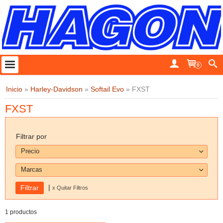
0
Inicio
»
Harley-Davidson
»
Softail Evo
»
FXST
FXST
Filtrar por
Precio
Marcas
|
x Quitar Filtros
1 productos