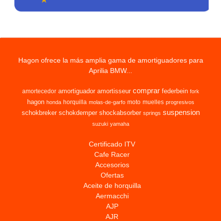
Hagon ofrece la más amplia gama de amortiguadores para
Aprilia BMW...
comprar
amortiguador
amortisseur
federbein
amortecedor
fork
hagon
horquilla
moto
muelles
honda
molas-de-garfo
progresivos
suspension
schokbreker
schokdemper
shockabsorber
springs
suzuki
yamaha
Certificado ITV
Cafe Racer
Accesorios
Ofertas
Aceite de horquilla
Aermacchi
AJP
AJR