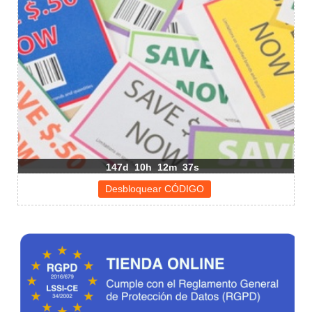
147d
10h
12m
37s