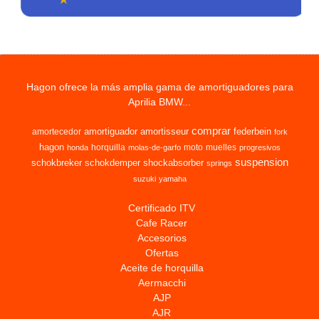
Hagon ofrece la más amplia gama de amortiguadores para
Aprilia BMW...
comprar
amortiguador
amortisseur
federbein
amortecedor
fork
hagon
horquilla
moto
muelles
honda
molas-de-garfo
progresivos
suspension
schokbreker
schokdemper
shockabsorber
springs
suzuki
yamaha
Certificado ITV
Cafe Racer
Accesorios
Ofertas
Aceite de horquilla
Aermacchi
AJP
AJR