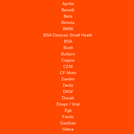
Aprilia
Benelli
Beta
Bimota
BMW
BSA Clasicas Small Heath
BSA
Buell
Bultaco
Cagiva
CCM
CF Moto
Daelim
Derbi
DKW
Ducati
Dnepr / Ural
Egli
Fantic
GasGas
Gilera