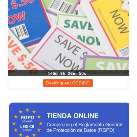
146d
9h
26m
50s