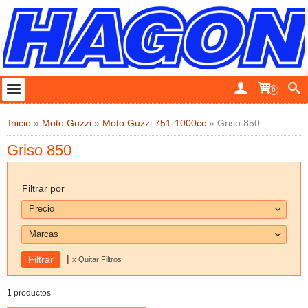
0
Inicio
»
Moto Guzzi
»
Moto Guzzi 751-1000cc
»
Griso 850
Griso 850
Filtrar por
Precio
Marcas
|
x Quitar Filtros
1 productos