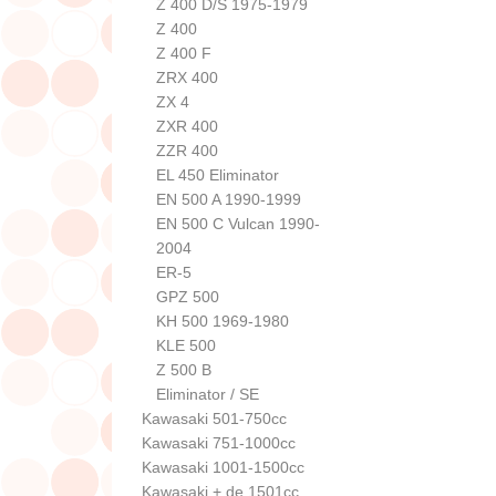
Z 400 D/S 1975-1979
Z 400
Z 400 F
ZRX 400
ZX 4
ZXR 400
ZZR 400
EL 450 Eliminator
EN 500 A 1990-1999
EN 500 C Vulcan 1990-
2004
ER-5
GPZ 500
KH 500 1969-1980
KLE 500
Z 500 B
Eliminator / SE
Kawasaki 501-750cc
Kawasaki 751-1000cc
Kawasaki 1001-1500cc
Kawasaki + de 1501cc