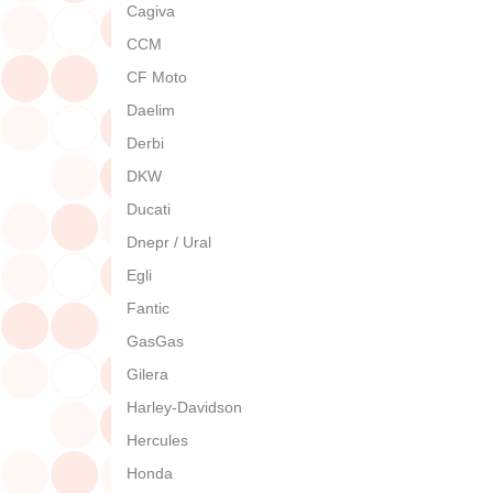
Cagiva
CCM
CF Moto
Daelim
Derbi
DKW
Ducati
Dnepr / Ural
Egli
Fantic
GasGas
Gilera
Harley-Davidson
Hercules
Honda