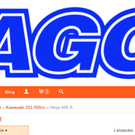
Blog
0
i
»
Kawasaki 251-500cc
»
Ninja 400 R
R
io
1 productos