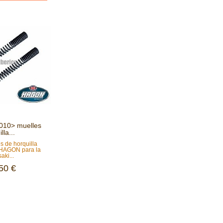
2010> muelles
lla...
s de horquilla
 HAGON para la
aki...
50 €