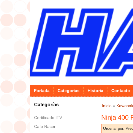
Portada
Categorías
Historia
Contacto
Categorías
Inicio
»
Kawasak
Ninja 400 
Certificado ITV
Cafe Racer
Ordenar por:
Prec