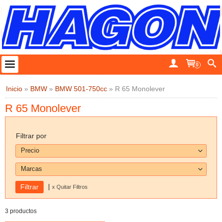
0
Inicio
»
BMW
»
BMW 501-750cc
»
R 65 Monolever
R 65 Monolever
Filtrar por
Precio
Marcas
|
x Quitar Filtros
3 productos