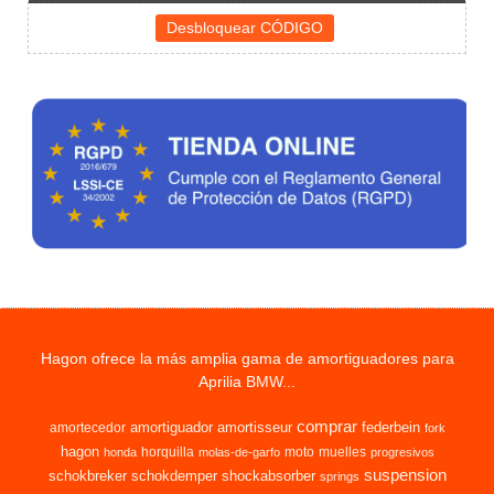
Hagon ofrece la más amplia gama de amortiguadores para
Aprilia BMW...
comprar
amortiguador
amortisseur
federbein
amortecedor
fork
hagon
horquilla
moto
muelles
honda
molas-de-garfo
progresivos
suspension
schokbreker
schokdemper
shockabsorber
springs