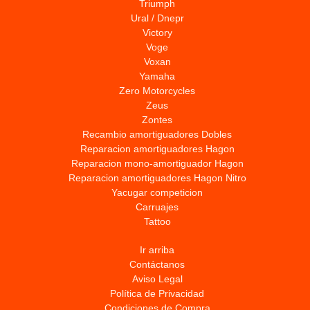
Triumph
Ural / Dnepr
Victory
Voge
Voxan
Yamaha
Zero Motorcycles
Zeus
Zontes
Recambio amortiguadores Dobles
Reparacion amortiguadores Hagon
Reparacion mono-amortiguador Hagon
Reparacion amortiguadores Hagon Nitro
Yacugar competicion
Carruajes
Tattoo
Ir arriba
Contáctanos
Aviso Legal
Política de Privacidad
Condiciones de Compra