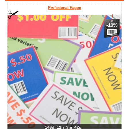
Profesional Hagon
-10%
146d
12h
3m
42s