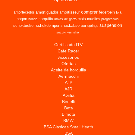
comprar
amortiguador
amortisseur
federbein
amortecedor
fork
hagon
horquilla
moto
muelles
honda
molas-de-garfo
progresivos
suspension
schokbreker
schokdemper
shockabsorber
springs
suzuki
yamaha
Certificado ITV
Cafe Racer
Accesorios
Ofertas
Aceite de horquilla
Aermacchi
AJP
AJR
Aprilia
Benelli
Beta
Bimota
BMW
BSA Clasicas Small Heath
BSA