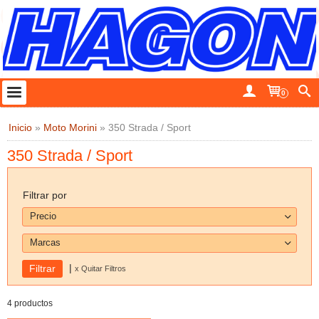
0
Inicio
»
Moto Morini
»
350 Strada / Sport
350 Strada / Sport
Filtrar por
Precio
Marcas
|
x Quitar Filtros
4 productos