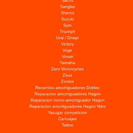
Sachs
Sanglas
Sherco
Suzuki
Sym
Triumph
Ural / Dnepr
Victory
Voge
Voxan
Yamaha
Zero Motorcycles
Zeus
Zontes
Recambio amortiguadores Dobles
Reparacion amortiguadores Hagon
Reparacion mono-amortiguador Hagon
Reparacion amortiguadores Hagon Nitro
Yacugar competicion
Carruajes
Tattoo