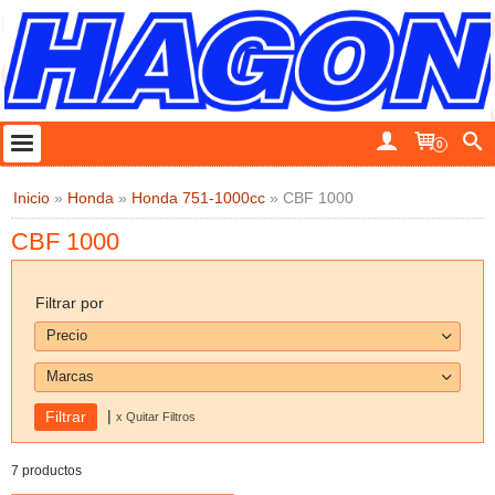
0
Inicio
»
Honda
»
Honda 751-1000cc
»
CBF 1000
CBF 1000
Filtrar por
Precio
Marcas
|
x Quitar Filtros
7 productos