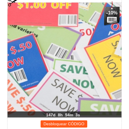
-10%
147d
8h
54m
2s