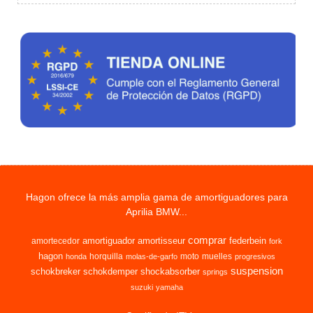
Hagon ofrece la más amplia gama de amortiguadores para
Aprilia BMW...
comprar
amortiguador
amortisseur
federbein
amortecedor
fork
hagon
horquilla
moto
muelles
honda
molas-de-garfo
progresivos
suspension
schokbreker
schokdemper
shockabsorber
springs
suzuki
yamaha