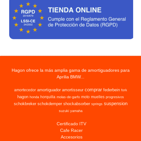
Hagon ofrece la más amplia gama de amortiguadores para
Aprilia BMW...
comprar
amortiguador
amortisseur
federbein
amortecedor
fork
hagon
horquilla
moto
muelles
honda
molas-de-garfo
progresivos
suspension
schokbreker
schokdemper
shockabsorber
springs
suzuki
yamaha
Certificado ITV
Cafe Racer
Accesorios