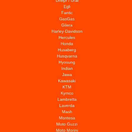
Dnepr / Ural
Egli
Fantic
GasGas
Gilera
Harley-Davidson
Hercules
Honda
Husaberg
Husqvarna
Hyosung
Indian
Jawa
Kawasaki
KTM
Kymco
Lambretta
Laverda
Mash
Montesa
Moto Guzzi
Moto Morini