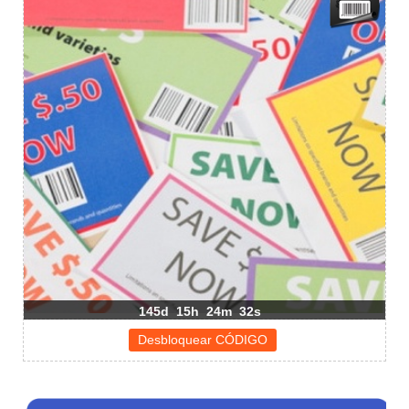
145d
15h
24m
32s