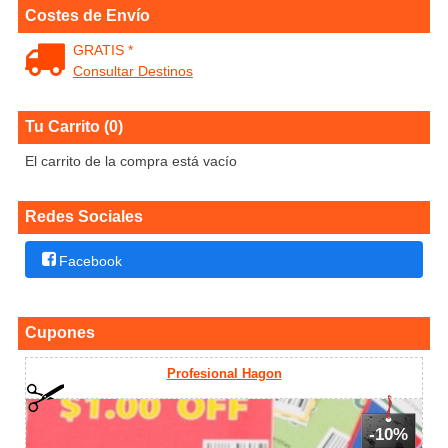
Costes de Envío
GRATIS *
Consultar Destinos
Tu Carrito (0)
El carrito de la compra está vacío
Redes Sociales
Facebook
Cupones
Profesional Hagon
-10%