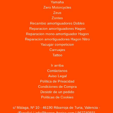
Yamaha
Zero Motorcycles
Zeus
Zontes
Recambio amortiguadores Dobles
Reparacion amortiguadores Hagon
Reparacion mono-amortiguador Hagon
Reparacion amortiguadores Hagon Nitro
Yacugar competicion
Carruajes
Tattoo
Ir arriba
Contáctanos
Aviso Legal
Política de Privacidad
Condiciones de Compra
Desistir de un pedido
Políticas de Cookies
c/ Málaga, Nº 10 - 46190 Ribarroja de Turia, Valencia -
(España) | info@hagon-iberica.com |
962740931