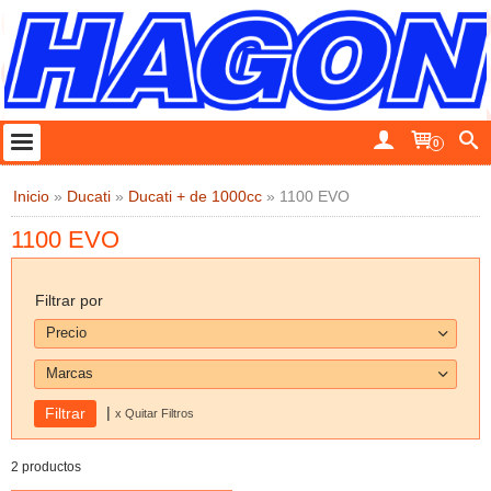
0
Inicio
»
Ducati
»
Ducati + de 1000cc
»
1100 EVO
1100 EVO
Filtrar por
Precio
Marcas
|
x Quitar Filtros
2 productos