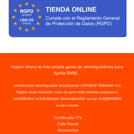
Hagon ofrece la más amplia gama de amortiguadores para
Aprilia BMW...
comprar
amortiguador
amortisseur
federbein
amortecedor
fork
hagon
horquilla
moto
muelles
honda
molas-de-garfo
progresivos
suspension
schokbreker
schokdemper
shockabsorber
springs
suzuki
yamaha
Certificado ITV
Cafe Racer
Accesorios