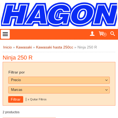
0
Inicio
»
Kawasaki
»
Kawasaki hasta 250cc
»
Ninja 250 R
Ninja 250 R
Filtrar por
Precio
Marcas
|
x Quitar Filtros
2 productos