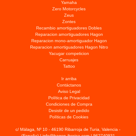
Yamaha
Zero Motorcycles
Zeus
Zontes
Recambio amortiguadores Dobles
Reparacion amortiguadores Hagon
Reparacion mono-amortiguador Hagon
Reparacion amortiguadores Hagon Nitro
Yacugar competicion
Carruajes
Tattoo
Ir arriba
Contáctanos
Aviso Legal
Política de Privacidad
Condiciones de Compra
Desistir de un pedido
Políticas de Cookies
c/ Málaga, Nº 10 - 46190 Ribarroja de Turia, Valencia -
(España) | info@hagon-iberica.com |
962740931