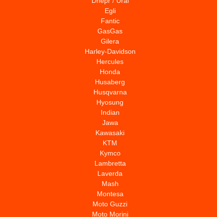
Dnepr / Ural
Egli
Fantic
GasGas
Gilera
Harley-Davidson
Hercules
Honda
Husaberg
Husqvarna
Hyosung
Indian
Jawa
Kawasaki
KTM
Kymco
Lambretta
Laverda
Mash
Montesa
Moto Guzzi
Moto Morini