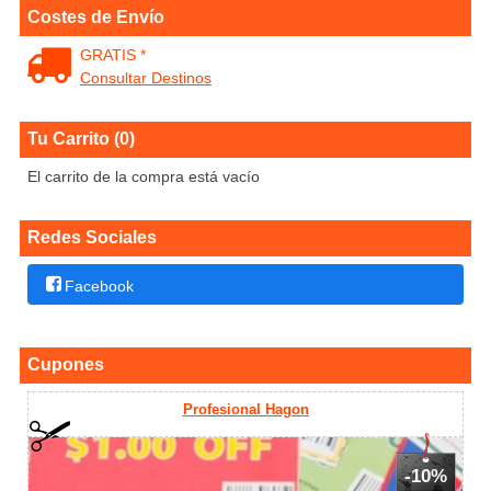
Costes de Envío
GRATIS *
Consultar Destinos
Tu Carrito (0)
El carrito de la compra está vacío
Redes Sociales
Facebook
Cupones
Profesional Hagon
-10%