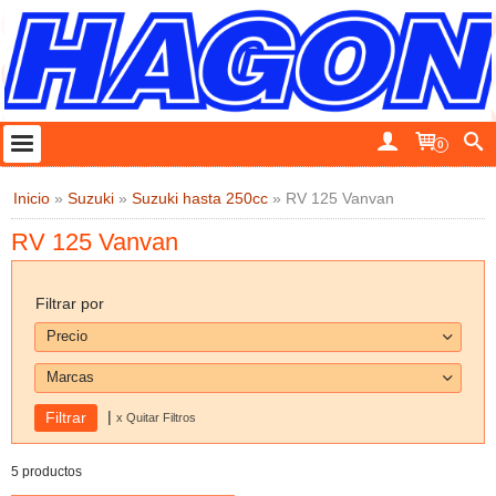
0
Inicio
»
Suzuki
»
Suzuki hasta 250cc
»
RV 125 Vanvan
RV 125 Vanvan
Filtrar por
Precio
Marcas
|
x Quitar Filtros
5 productos