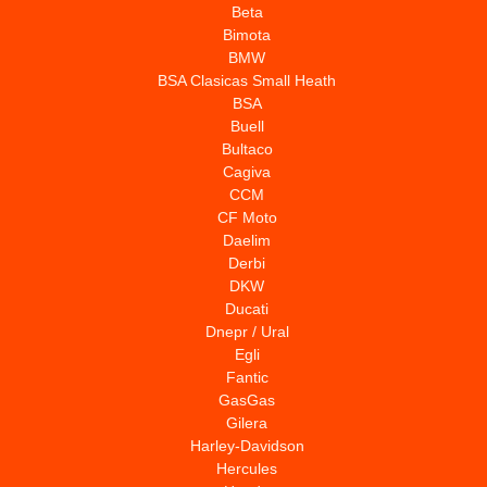
Beta
Bimota
BMW
BSA Clasicas Small Heath
BSA
Buell
Bultaco
Cagiva
CCM
CF Moto
Daelim
Derbi
DKW
Ducati
Dnepr / Ural
Egli
Fantic
GasGas
Gilera
Harley-Davidson
Hercules