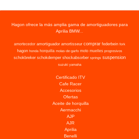
Hagon ofrece la más amplia gama de amortiguadores para
Aprilia BMW...
comprar
amortiguador
amortisseur
federbein
amortecedor
fork
hagon
horquilla
moto
muelles
honda
molas-de-garfo
progresivos
suspension
schokbreker
schokdemper
shockabsorber
springs
suzuki
yamaha
Certificado ITV
Cafe Racer
Accesorios
Ofertas
Aceite de horquilla
Aermacchi
AJP
AJR
Aprilia
Benelli