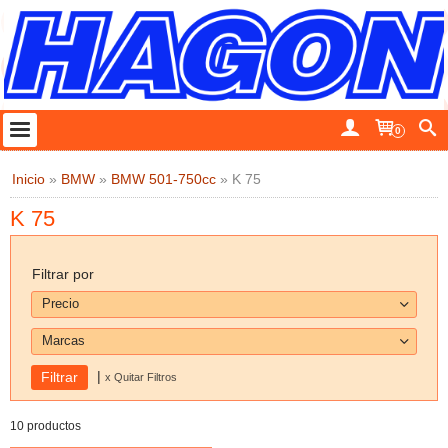
0
Inicio
»
BMW
»
BMW 501-750cc
»
K 75
K 75
Filtrar por
Precio
Marcas
|
x Quitar Filtros
10 productos