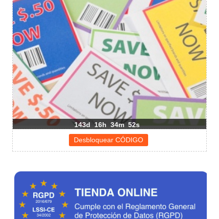
143d
16h
34m
51s