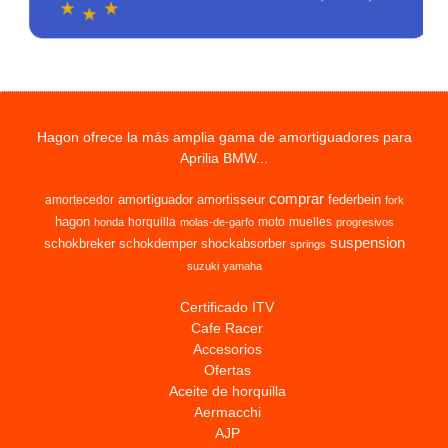
Hagon ofrece la más amplia gama de amortiguadores para
Aprilia BMW...
comprar
amortiguador
amortisseur
federbein
amortecedor
fork
hagon
horquilla
moto
muelles
honda
molas-de-garfo
progresivos
suspension
schokbreker
schokdemper
shockabsorber
springs
suzuki
yamaha
Certificado ITV
Cafe Racer
Accesorios
Ofertas
Aceite de horquilla
Aermacchi
AJP