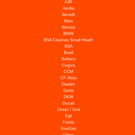
AJR
Aprilia
Benelli
Beta
Bimota
BMW
BSA Clasicas Small Heath
BSA
Buell
Bultaco
Cagiva
CCM
CF Moto
Daelim
Derbi
DKW
Ducati
Dnepr / Ural
Egli
Fantic
GasGas
Gilera