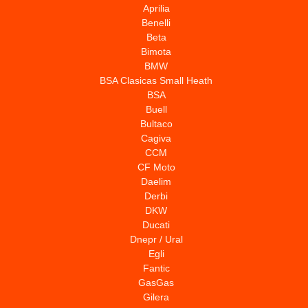
Aprilia
Benelli
Beta
Bimota
BMW
BSA Clasicas Small Heath
BSA
Buell
Bultaco
Cagiva
CCM
CF Moto
Daelim
Derbi
DKW
Ducati
Dnepr / Ural
Egli
Fantic
GasGas
Gilera