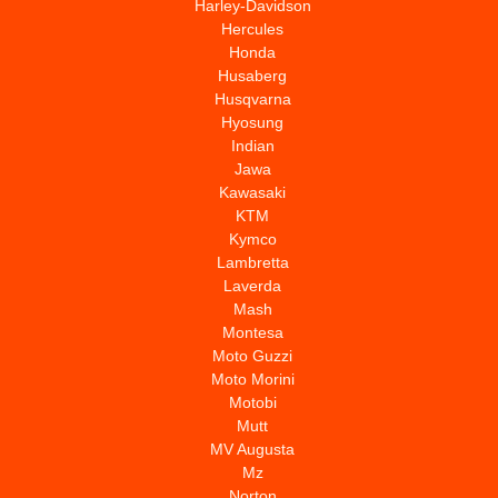
Harley-Davidson
Hercules
Honda
Husaberg
Husqvarna
Hyosung
Indian
Jawa
Kawasaki
KTM
Kymco
Lambretta
Laverda
Mash
Montesa
Moto Guzzi
Moto Morini
Motobi
Mutt
MV Augusta
Mz
Norton