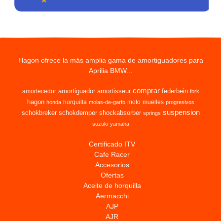
Hagon ofrece la más amplia gama de amortiguadores para
Aprilia BMW...
comprar
amortiguador
amortisseur
federbein
amortecedor
fork
hagon
horquilla
moto
muelles
honda
molas-de-garfo
progresivos
suspension
schokbreker
schokdemper
shockabsorber
springs
suzuki
yamaha
Certificado ITV
Cafe Racer
Accesorios
Ofertas
Aceite de horquilla
Aermacchi
AJP
AJR