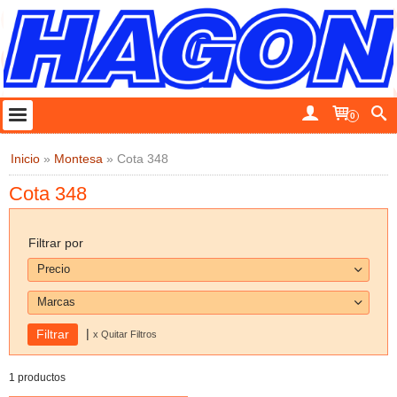
0
Inicio
»
Montesa
»
Cota 348
Cota 348
Filtrar por
Precio
Marcas
|
x Quitar Filtros
1 productos