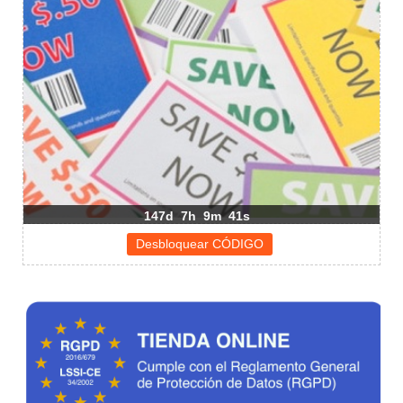
147d
7h
9m
41s